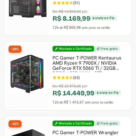
(51)
De:
R$ 13.893,50
por:
R$ 8.169,99
à vista no Pix
12x
R$ 800,98
de
sem juros
no cartão
Montado e Certificado
Frete grátis
-39%
PC Gamer T-POWER Kentaurus
AMD Ryzen 9 7900X / NVIDIA
GeForce RTX 5060 TI / 32GB
DDR5 / SSD NVMe 2TB
(63)
De:
R$ 23.870,06
por:
R$ 14.449,99
à vista no Pix
12x
R$ 1.416,67
de
sem juros
no cartão
Montado e Certificado
Frete grátis
-42%
PC Gamer T-POWER Wrangler