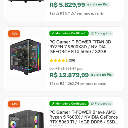
R$ 5.829,99
à vista no Pix
12x
R$ 571,57
de
sem juros
no cartão
Montado e Certificado
Frete grátis
-39%
PC Gamer T-POWER TITAN 3D
RYZEN 7 9800X3D / NVIDIA
GEFORCE RTX 5060 / 32GB
(2X16GB) DDR5 / SSD 1TB
(39)
De:
R$ 21.251,84
por:
R$ 12.879,99
à vista no Pix
12x
R$ 1.262,74
de
sem juros
no cartão
Montado e Certificado
Frete grátis
-41%
PC Gamer T-POWER Brave AMD
Ryzen 5 9600X / NVIDIA GeForce
RTX 5060 Ti / 16GB DDR5 / SSD
512GB