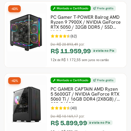
Montado e Certificado
Frete grátis
-43%
Gabinete Liketec
Fonte Thermaltake
PC Gamer T-POWER Balrog AMD
Ryzen 9 7900X / NVIDIA GeForce
RTX 5050 / 32GB DDR5 / SSD
Ver Todos
Fontes Diversas
NVMe 1TB
(62)
Ver Todos
De:
R$ 20.893,49
por:
R$ 11.959,99
à vista no Pix
12x
R$ 1.172,55
de
sem juros
no cartão
Montado e Certificado
Frete grátis
-42%
PC GAMER CAPTAIN AMD Ryzen
5 5600GT / NVIDIA GeForce RTX
5060 Ti / 16GB DDR4 (2X8GB) /
SSD 512GB
(43)
De:
R$ 10.169,17
por:
R$ 5.899,99
à vista no Pix