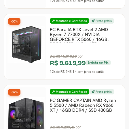
12x
R$ 578,43
de
sem juros
no cartão
Montado e Certificado
Frete grátis
-36%
PC Para IA RTX Level 2 AMD
Ryzen 7 7700X / NVIDIA
GEFORCE RTX 5060 / 16GB
DDR5 / SSD NVMe 1TB
De:
R$ 15.010,69
por:
R$ 9.619,99
à vista no Pix
12x
R$ 943,14
de
sem juros
no cartão
Montado e Certificado
Frete grátis
-37%
PC GAMER CAPTAIN AMD Ryzen
5 5500 / AMD Radeon RX 9060
XT / 16GB DDR4 / SSD 480GB
De:
R$ 9.299,46
por: