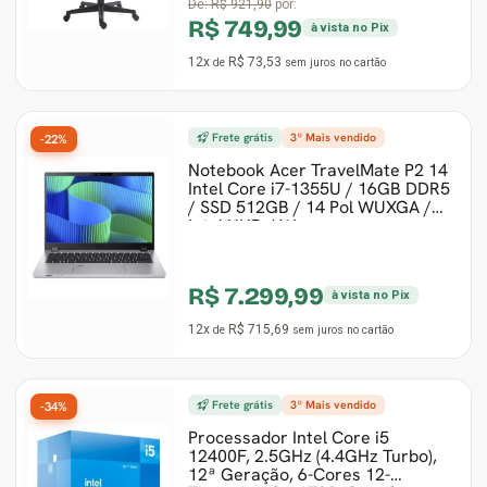
De:
R$ 921,90
por:
R$ 749,99
à vista no Pix
12x
R$ 73,53
de
sem juros
no cartão
Frete grátis
3º Mais vendido
-22%
Notebook Acer TravelMate P2 14
Intel Core i7-1355U / 16GB DDR5
/ SSD 512GB / 14 Pol WUXGA /
Intel UHD / W
R$ 7.299,99
à vista no Pix
12x
R$ 715,69
de
sem juros
no cartão
Frete grátis
3º Mais vendido
-34%
Processador Intel Core i5
12400F, 2.5GHz (4.4GHz Turbo),
12ª Geração, 6-Cores 12-