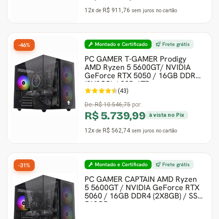
12x
R$ 911,76
de
sem juros
no cartão
Montado e Certificado
Frete grátis
-46%
PC GAMER T-GAMER Prodigy
AMD Ryzen 5 5600GT/ NVIDIA
GeForce RTX 5050 / 16GB DDR4
(2X8GB) / SSD 1TB
(43)
De:
R$ 10.546,75
por:
R$ 5.739,99
à vista no Pix
12x
R$ 562,74
de
sem juros
no cartão
Montado e Certificado
Frete grátis
-31%
PC GAMER CAPTAIN AMD Ryzen
5 5600GT / NVIDIA GeForce RTX
5060 / 16GB DDR4 (2X8GB) / SSD
512GB