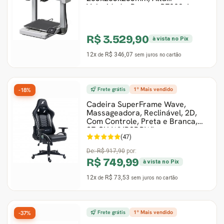
Velocidade, Branco, PF002-A-
BRA
R$ 3.529,90
à vista no Pix
12x
R$ 346,07
de
sem juros
no cartão
Frete grátis
1º Mais vendido
-18%
Cadeira SuperFrame Wave,
Massageadora, Reclinável, 2D,
Com Controle, Preta e Branca,
SF-CH-WVR2DBWL
(47)
De:
R$ 917,90
por:
R$ 749,99
à vista no Pix
12x
R$ 73,53
de
sem juros
no cartão
Frete grátis
1º Mais vendido
-37%