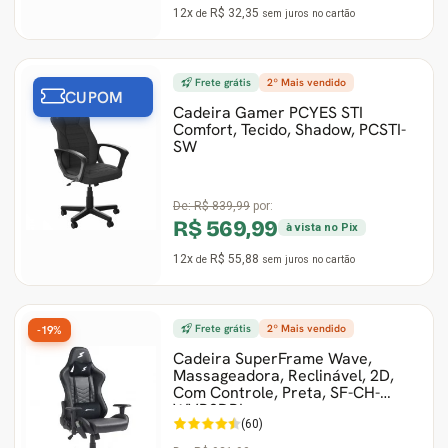
12x
R$ 32,35
de
sem juros
no cartão
Frete grátis
2º Mais vendido
CUPOM
Cadeira Gamer PCYES STI
Comfort, Tecido, Shadow, PCSTI-
SW
De:
R$ 839,99
por:
R$ 569,99
à vista no Pix
12x
R$ 55,88
de
sem juros
no cartão
Frete grátis
2º Mais vendido
-19%
Cadeira SuperFrame Wave,
Massageadora, Reclinável, 2D,
Com Controle, Preta, SF-CH-
WVR2DBL
(60)