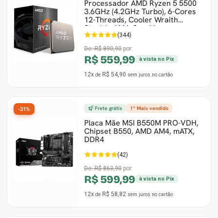
Processador AMD Ryzen 5 5500
3.6GHz (4.2GHz Turbo), 6-Cores
12-Threads, Cooler Wraith
Stealth, AM4, Sem V
(344)
De:
R$ 890,90
por:
R$ 559,99
à vista no Pix
12x
R$ 54,90
de
sem juros
no cartão
Frete grátis
1º Mais vendido
-31%
Placa Mãe MSI B550M PRO-VDH,
Chipset B550, AMD AM4, mATX,
DDR4
(42)
De:
R$ 863,90
por:
R$ 599,99
à vista no Pix
12x
R$ 58,82
de
sem juros
no cartão