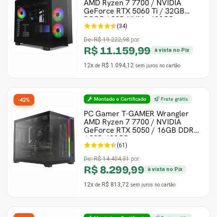
AMD Ryzen 7 7700 / NVIDIA
GeForce RTX 5060 Ti / 32GB
DDR5 / SSD NVMe 480GB
(34)
De:
R$ 19.222,98
por:
R$ 11.159,99
à vista no Pix
12x
R$ 1.094,12
de
sem juros
no cartão
Montado e Certificado
Frete grátis
-42%
PC Gamer T-GAMER Wrangler
AMD Ryzen 7 7700 / NVIDIA
GeForce RTX 5050 / 16GB DDR5
/ SSD 480GB
(61)
De:
R$ 14.404,31
por:
R$ 8.299,99
à vista no Pix
12x
R$ 813,72
de
sem juros
no cartão