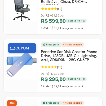
Reclinável, Cinza, DR-CH-
WKPR2DG
(60)
De:
R$ 999,90
por:
R$ 599,90
à vista no Pix
12x
R$ 58,81
de
sem juros
no cartão
Frete grátis
4º Mais vendido
CUPOM
Pendrive SanDisk Creator Phone
Drive, 128GB, USB-C e Lightning,
Azul, SDIXD0N-128G-GN6TP
(53)
De:
R$ 420,90
por:
R$ 295,90
à vista no Pix
12x
R$ 29,01
de
sem juros
no cartão
Frete grátis
4º Mais vendido
-18%