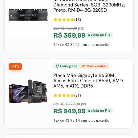
Diamond Series, 8GB, 3200MHz,
Preto, RM-D4-8G-3200D
(13)
De:
R$ 499,99
por:
R$ 369,99
à vista no Pix
12x
R$ 36,27
de
sem juros
no cartão
Frete grátis
3º Mais vendido
-45%
Placa Mãe Gigabyte B650M
Aorus Elite, Chipset B650, AMD
AM5, mATX, DDR5
(31)
De:
R$ 1.722,90
por:
R$ 949,99
à vista no Pix
12x
R$ 93,14
de
sem juros
no cartão