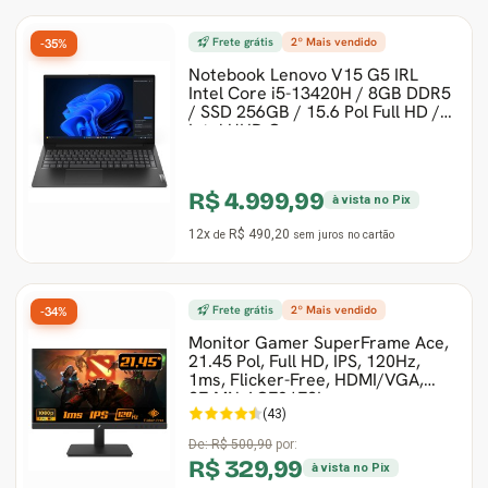
Frete grátis
2º Mais vendido
-35%
Notebook Lenovo V15 G5 IRL
Intel Core i5-13420H / 8GB DDR5
/ SSD 256GB / 15.6 Pol Full HD /
Intel UHD Gra
R$ 4.999,99
à vista no Pix
12x
R$ 490,20
de
sem juros
no cartão
Frete grátis
2º Mais vendido
-34%
Monitor Gamer SuperFrame Ace,
21.45 Pol, Full HD, IPS, 120Hz,
1ms, Flicker-Free, HDMI/VGA,
SF-MN-ACE21FSI
(43)
De:
R$ 500,90
por:
R$ 329,99
à vista no Pix