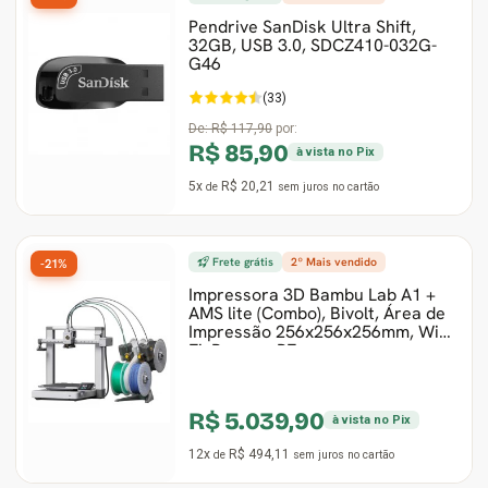
Pendrive SanDisk Ultra Shift,
32GB, USB 3.0, SDCZ410-032G-
G46
(33)
De:
R$ 117,90
por:
R$ 85,90
à vista no Pix
5x
R$ 20,21
de
sem juros
no cartão
Frete grátis
2º Mais vendido
-21%
Impressora 3D Bambu Lab A1 +
AMS lite (Combo), Bivolt, Área de
Impressão 256x256x256mm, Wi-
Fi, Branco, PF
R$ 5.039,90
à vista no Pix
12x
R$ 494,11
de
sem juros
no cartão