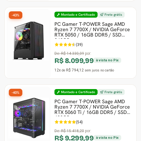
Montado e Certificado
Frete grátis
-43%
PC Gamer T-POWER Sage AMD
Ryzen 7 7700X / NVIDIA GeForce
RTX 5050 / 16GB DDR5 / SSD
240GB
(39)
De:
R$ 14.330,09
por:
R$ 8.099,99
à vista no Pix
12x
R$ 794,12
de
sem juros
no cartão
Montado e Certificado
Frete grátis
-40%
PC Gamer T-POWER Sage AMD
Ryzen 7 7700X / NVIDIA GeForce
RTX 5060 Ti / 16GB DDR5 / SSD
480GB
(54)
De:
R$ 15.418,20
por:
R$ 9.299,99
à vista no Pix