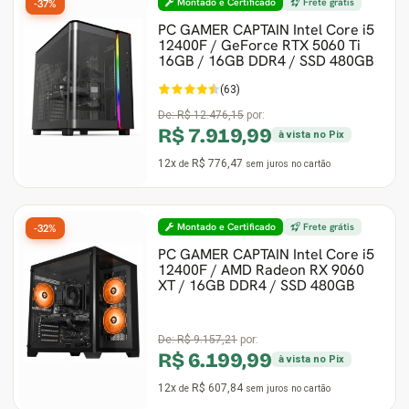
Montado e Certificado
Frete grátis
-37%
PC GAMER CAPTAIN Intel Core i5
12400F / GeForce RTX 5060 Ti
16GB / 16GB DDR4 / SSD 480GB
(63)
De:
R$ 12.476,15
por:
R$ 7.919,99
à vista no Pix
12x
R$ 776,47
de
sem juros
no cartão
Montado e Certificado
Frete grátis
-32%
PC GAMER CAPTAIN Intel Core i5
12400F / AMD Radeon RX 9060
XT / 16GB DDR4 / SSD 480GB
De:
R$ 9.157,21
por:
R$ 6.199,99
à vista no Pix
12x
R$ 607,84
de
sem juros
no cartão