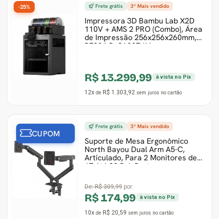
Frete grátis
3º Mais vendido
-25%
Impressora 3D Bambu Lab X2D
110V + AMS 2 PRO (Combo), Área
de Impressão 256x256x260mm,
PF004-P+SA007-LV
R$ 13.299,99
à vista no Pix
12x
R$ 1.303,92
de
sem juros
no cartão
Frete grátis
3º Mais vendido
CUPOM
Suporte de Mesa Ergonômico
North Bayou Dual Arm A5-C,
Articulado, Para 2 Monitores de
17 Até 32 Pol, Pret
De:
R$ 309,99
por:
R$ 174,99
à vista no Pix
10x
R$ 20,59
de
sem juros
no cartão