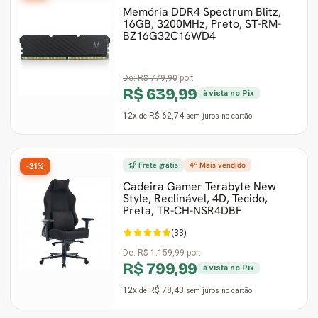
Memória DDR4 Spectrum Blitz,
16GB, 3200MHz, Preto, ST-RM-
BZ16G32C16WD4
De:
R$ 779,90
por:
R$ 639,99
à vista no Pix
12x
R$ 62,74
de
sem juros
no cartão
Frete grátis
4º Mais vendido
-31%
Cadeira Gamer Terabyte New
Style, Reclinável, 4D, Tecido,
Preta, TR-CH-NSR4DBF
(33)
De:
R$ 1.159,99
por:
R$ 799,99
à vista no Pix
12x
R$ 78,43
de
sem juros
no cartão