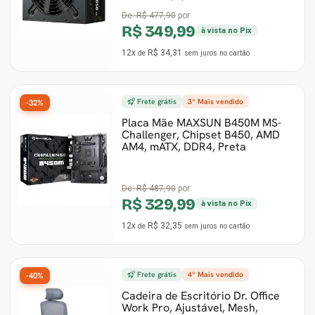
De:
R$ 477,90
por:
R$ 349,99
à vista no Pix
12x
R$ 34,31
de
sem juros
no cartão
Frete grátis
3º Mais vendido
-32%
Placa Mãe MAXSUN B450M MS-
Challenger, Chipset B450, AMD
AM4, mATX, DDR4, Preta
De:
R$ 487,90
por:
R$ 329,99
à vista no Pix
12x
R$ 32,35
de
sem juros
no cartão
Frete grátis
4º Mais vendido
-40%
Cadeira de Escritório Dr. Office
Work Pro, Ajustável, Mesh,