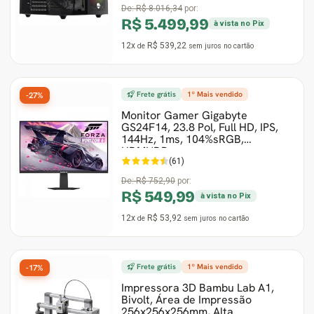
De:
R$ 8.016,34
por:
R$ 5.499,99
à vista no Pix
12x
R$ 539,22
de
sem juros
no cartão
Frete grátis
1º Mais vendido
-27%
Monitor Gamer Gigabyte
GS24F14, 23.8 Pol, Full HD, IPS,
144Hz, 1ms, 104%sRGB,
HDMI/DP
(61)
De:
R$ 752,90
por:
R$ 549,99
à vista no Pix
12x
R$ 53,92
de
sem juros
no cartão
Frete grátis
1º Mais vendido
-17%
Impressora 3D Bambu Lab A1,
Bivolt, Área de Impressão
256x256x256mm, Alta