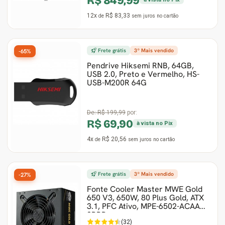
R$ 849,99
12x
R$ 83,33
de
sem juros
no cartão
Frete grátis
3º Mais vendido
-65%
Pendrive Hiksemi RNB, 64GB,
USB 2.0, Preto e Vermelho, HS-
USB-M200R 64G
De:
R$ 199,99
por:
R$ 69,90
à vista no Pix
4x
R$ 20,56
de
sem juros
no cartão
Frete grátis
3º Mais vendido
-27%
Fonte Cooler Master MWE Gold
650 V3, 650W, 80 Plus Gold, ATX
3.1, PFC Ativo, MPE-6502-ACAAG-
3BBR
(32)