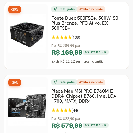
Frete grátis
4º Mais vendido
-35%
Fonte Duex 500FSE+, 500W, 80
Plus Bronze, PFC Ativo, DX
500FSE+
(138)
De:
R$ 259,99
por:
R$ 169,99
à vista no Pix
9x
R$ 22,22
de
sem juros
no cartão
Frete grátis
4º Mais vendido
-30%
Placa Mãe MSI PRO B760M-E
DDR4, Chipset B760, Intel LGA
1700, MATX, DDR4
(44)
De:
R$ 822,90
por:
R$ 579,99
à vista no Pix