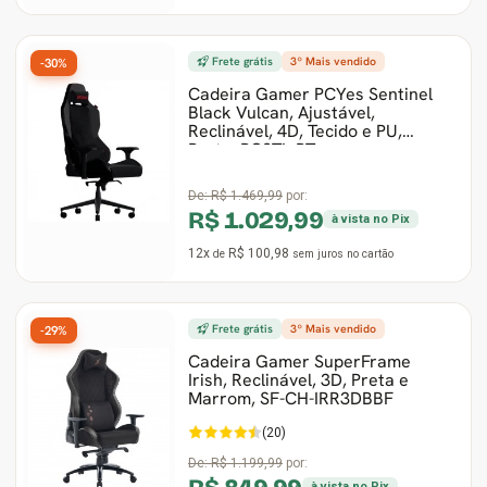
Frete grátis
3º Mais vendido
-30%
Cadeira Gamer PCYes Sentinel
Black Vulcan, Ajustável,
Reclinável, 4D, Tecido e PU,
Preto, PCSTL-PT
De:
R$ 1.469,99
por:
R$ 1.029,99
à vista no Pix
12x
R$ 100,98
de
sem juros
no cartão
Frete grátis
3º Mais vendido
-29%
Cadeira Gamer SuperFrame
Irish, Reclinável, 3D, Preta e
Marrom, SF-CH-IRR3DBBF
(20)
De:
R$ 1.199,99
por:
à vista no Pix