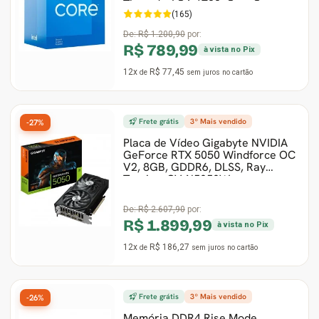
Threads, LGA 1700, Com C
(165)
De:
R$ 1.200,90
por:
R$ 789,99
à vista no Pix
12x
R$ 77,45
de
sem juros
no cartão
Frete grátis
3º Mais vendido
-27%
Placa de Vídeo Gigabyte NVIDIA
GeForce RTX 5050 Windforce OC
V2, 8GB, GDDR6, DLSS, Ray
Tracing, GV-N5050W
De:
R$ 2.607,90
por:
R$ 1.899,99
à vista no Pix
12x
R$ 186,27
de
sem juros
no cartão
Frete grátis
3º Mais vendido
-26%
Memória DDR4 Rise Mode