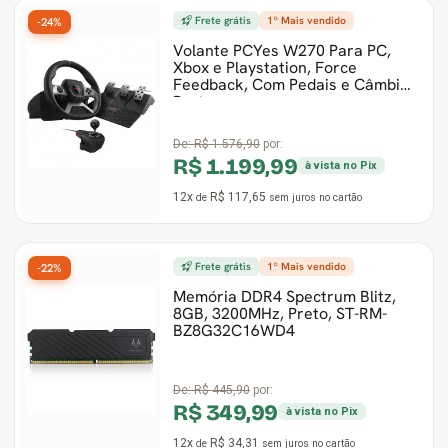
Frete grátis
1º Mais vendido
-24%
Volante PCYes W270 Para PC,
Xbox e Playstation, Force
Feedback, Com Pedais e Câmbio,
Preto
De:
R$ 1.576,90
por:
R$ 1.199,99
à vista no Pix
12x
R$ 117,65
de
sem juros
no cartão
Frete grátis
1º Mais vendido
-22%
Memória DDR4 Spectrum Blitz,
8GB, 3200MHz, Preto, ST-RM-
BZ8G32C16WD4
De:
R$ 445,90
por:
R$ 349,99
à vista no Pix
12x
R$ 34,31
de
sem juros
no cartão