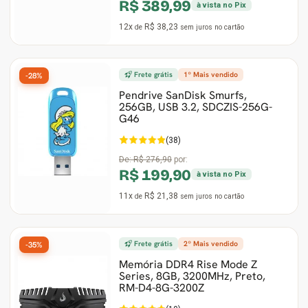
R$ 389,99
à vista no Pix
12x
R$ 38,23
de
sem juros
no cartão
Frete grátis
1º Mais vendido
-28%
Pendrive SanDisk Smurfs,
256GB, USB 3.2, SDCZIS-256G-
G46
(38)
De:
R$ 276,90
por:
R$ 199,90
à vista no Pix
11x
R$ 21,38
de
sem juros
no cartão
Frete grátis
2º Mais vendido
-35%
Memória DDR4 Rise Mode Z
Series, 8GB, 3200MHz, Preto,
RM-D4-8G-3200Z