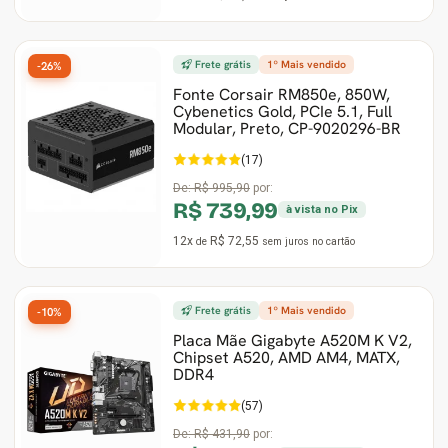
Frete grátis
1º Mais vendido
-26%
Fonte Corsair RM850e, 850W,
Cybenetics Gold, PCIe 5.1, Full
Modular, Preto, ‎CP-9020296-BR
(17)
De:
R$ 995,90
por:
R$ 739,99
à vista no Pix
12x
R$ 72,55
de
sem juros
no cartão
Frete grátis
1º Mais vendido
-10%
Placa Mãe Gigabyte A520M K V2,
Chipset A520, AMD AM4, MATX,
DDR4
(57)
De:
R$ 431,90
por: