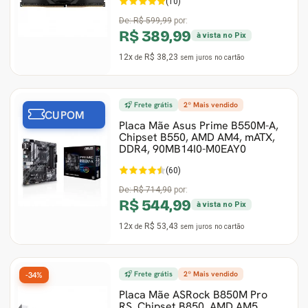
(10)
De:
R$ 599,99
por:
R$ 389,99
à vista no Pix
12x
R$ 38,23
de
sem juros
no cartão
Frete grátis
2º Mais vendido
CUPOM
Placa Mãe Asus Prime B550M-A,
Chipset B550, AMD AM4, mATX,
DDR4, 90MB14I0-M0EAY0
(60)
De:
R$ 714,90
por:
R$ 544,99
à vista no Pix
12x
R$ 53,43
de
sem juros
no cartão
Frete grátis
2º Mais vendido
-34%
Placa Mãe ASRock B850M Pro
RS, Chipset B850, AMD AM5,