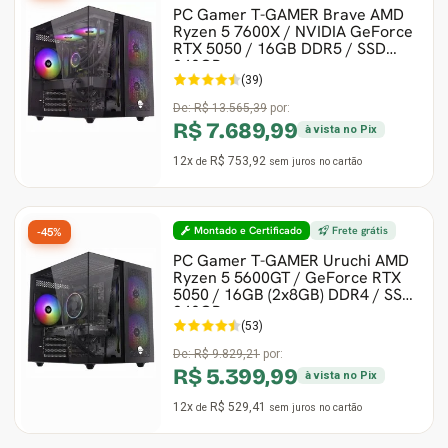
PC Gamer T-GAMER Brave AMD
Ryzen 5 7600X / NVIDIA GeForce
Ver Todos
Monitor Acer
SuperFrame
Gabinete Lian Li
Fonte Aerocool
Joystick e Controle
Gamdias
RTX 5050 / 16GB DDR5 / SSD
240GB
(39)
Monitor MSI
Suportes Monitores
Gabinete NZXT
Fonte Gigabyte
WebCam
Ver Todos
De:
R$ 13.565,39
por:
R$ 7.689,99
à vista no Pix
Monitor AOC
Ver Todos
Gabinete Cooler Master
Fonte Deepcool
Energia
12x
R$ 753,92
de
sem juros
no cartão
Monitor Gigabyte
Gabinete Corsair
Fonte ASRock
Conectividade
Montado e Certificado
Frete grátis
-45%
Monitor LG
Gabinete Cougar
Fonte Duex
Armazenamento
PC Gamer T-GAMER Uruchi AMD
Ryzen 5 5600GT / GeForce RTX
Monitor Samsung
Gabinete Hyte
Fonte Gamdias
Cabos e Adaptadores
5050 / 16GB (2x8GB) DDR4 / SSD
240GB
(53)
Suporte para Monitor
Gabinete Gamdias
Fonte Gamemax
Ver Todos
De:
R$ 9.829,21
por:
R$ 5.399,99
à vista no Pix
Ver Todos
Gabinete Gamemax
Fonte Redragon
12x
R$ 529,41
de
sem juros
no cartão
Gabinete Redragon
Fonte Super Flower