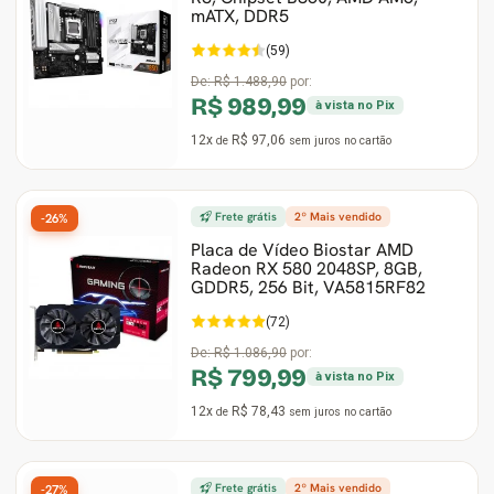
mATX, DDR5
(59)
De:
R$ 1.488,90
por:
R$ 989,99
à vista no Pix
12x
R$ 97,06
de
sem juros
no cartão
Frete grátis
2º Mais vendido
-26%
Placa de Vídeo Biostar AMD
Radeon RX 580 2048SP, 8GB,
GDDR5, 256 Bit, VA5815RF82
(72)
De:
R$ 1.086,90
por:
R$ 799,99
à vista no Pix
12x
R$ 78,43
de
sem juros
no cartão
Frete grátis
2º Mais vendido
-27%