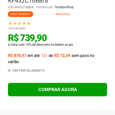
KF432C16BB/8
Vendido por:
TerabyteShop
CÓD: KF432C16BB/8
Gabinete Liketec
Fonte Thermaltake
MAIS VENDIDO
8º Posição em
Memórias
★★★★★
Ver Todos
Fontes Diversas
154 avaliações
R$ 739,90
Ver Todos
à vista com 15% de desconto no
boleto ou
pix
R$ 870,47
em até
12x
de
R$ 72,54
sem juros no
cartão
VER PARCELAMENTO
COMPRAR AGORA