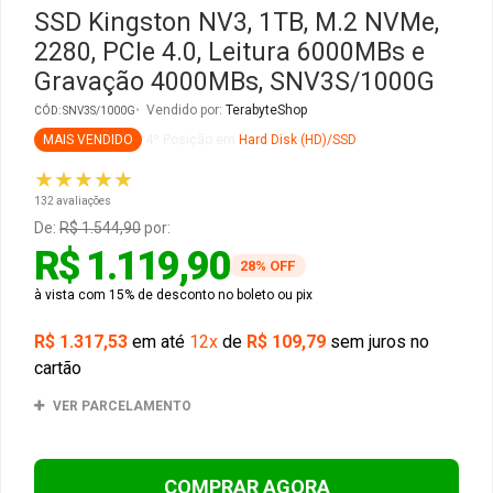
SSD Kingston NV3, 1TB, M.2 NVMe,
2280, PCIe 4.0, Leitura 6000MBs e
Gabinete Liketec
Fonte Thermaltake
Gravação 4000MBs, SNV3S/1000G
Ver Todos
Fontes Diversas
Vendido por:
TerabyteShop
CÓD: SNV3S/1000G
MAIS VENDIDO
4º Posição em
Hard Disk (HD)/SSD
Ver Todos
★★★★★
132 avaliações
De:
R$ 1.544,90
por:
R$ 1.119,90
28% OFF
à vista com 15% de desconto no boleto ou pix
R$ 1.317,53
em até
12x
de
R$ 109,79
sem juros no
cartão
VER PARCELAMENTO
COMPRAR AGORA