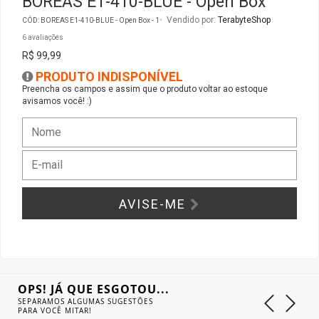
BOREAS E1-410-BLUE - Open Box
Vendido por:
TerabyteShop
CÓD: BOREAS E1-410-BLUE - Open Box - 1
Gabinete Liketec
Fonte Thermaltake
6 avaliações
R$ 99,99
Ver Todos
Fontes Diversas
PRODUTO INDISPONÍVEL
Preencha os campos e assim que o produto voltar ao estoque
avisamos você! :)
Ver Todos
AVISE-ME
OPS! JÁ QUE ESGOTOU...
SEPARAMOS ALGUMAS SUGESTÕES
PARA VOCÊ MITAR!