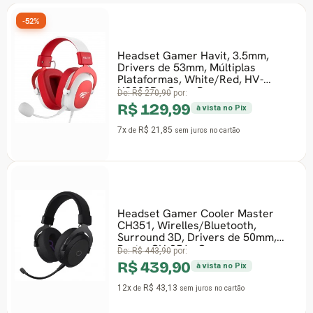
-52%
Headset Gamer Havit, 3.5mm,
Drivers de 53mm, Múltiplas
Plataformas, White/Red, HV-
H2002D - Open Box
De:
R$ 270,90
por:
R$ 129,99
à vista no Pix
7x
R$ 21,85
de
sem juros
no cartão
Headset Gamer Cooler Master
CH351, Wirelles/Bluetooth,
Surround 3D, Drivers de 50mm,
Preto, CH-351 - Open
De:
R$ 443,90
por:
R$ 439,90
à vista no Pix
12x
R$ 43,13
de
sem juros
no cartão