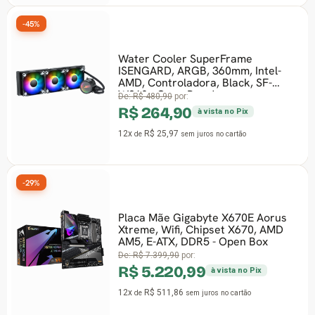
-45%
Water Cooler SuperFrame
ISENGARD, ARGB, 360mm, Intel-
AMD, Controladora, Black, SF-
W360 - Open Box-1
De:
R$ 480,90
por:
R$ 264,90
à vista no Pix
12x
R$ 25,97
de
sem juros
no cartão
-29%
Placa Mãe Gigabyte X670E Aorus
Xtreme, Wifi, Chipset X670, AMD
AM5, E-ATX, DDR5 - Open Box
De:
R$ 7.399,90
por:
R$ 5.220,99
à vista no Pix
12x
R$ 511,86
de
sem juros
no cartão