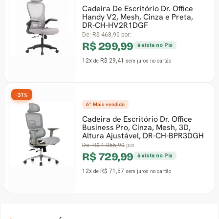
Cadeira De Escritório Dr. Office
Handy V2, Mesh, Cinza e Preta,
DR-CH-HV2R1DGF
De:
R$ 468,90
por:
R$ 299,99
à vista no Pix
12x
R$ 29,41
de
sem juros
no cartão
-31%
6º Mais vendido
Cadeira de Escritório Dr. Office
Business Pro, Cinza, Mesh, 3D,
Altura Ajustável, DR-CH-BPR3DGH
De:
R$ 1.055,90
por:
R$ 729,99
à vista no Pix
12x
R$ 71,57
de
sem juros
no cartão