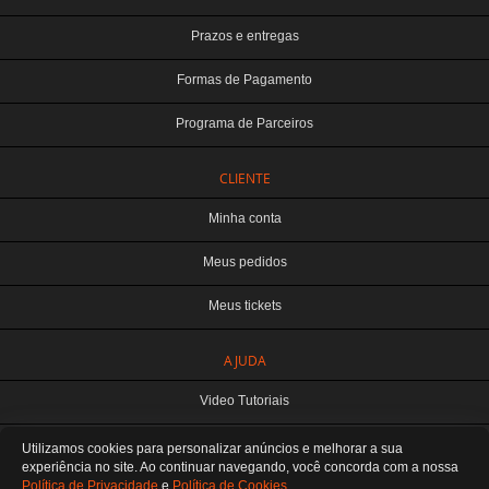
Prazos e entregas
Formas de Pagamento
Programa de Parceiros
CLIENTE
Minha conta
Meus pedidos
Meus tickets
TERABYTE ATACADO E VAREJO DE PRODUTOS DE INFORMATICA LTDA
AJUDA
CNPJ: 07.993.973/0001-18 | Curitiba-PR
Este site é protegido por reCAPTCHA e a
Política de Privacidade
e os
Termos de
Video Tutoriais
Serviço
do Google se aplicam.
ATENDIMENTO
Manuseio do Produto
Utilizamos cookies para personalizar anúncios e melhorar a sua
De segunda a sexta das 8:30 às 12H / 13H às 18H
SOMOS E-COMMERCE - NÃO TEMOS ATENDIMENTO LOCAL
experiência no site. Ao continuar navegando, você concorda
com a nossa
Política de Privacidade
e
Política de Cookies
.
Fale Conosco