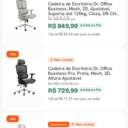
Cadeira de Escritório Dr. Office
Business, Mesh, 2D, Ajustável,
Suporta até 120kg, Cinza, DR-CH-
BNN2DGF
De:
R$ 992,90
por:
R$ 849,99
à vista no Pix
12x
R$ 83,33
de
sem juros
no cartão
-43%
3º Mais vendido
Cadeira de Escritório Dr. Office
Business Pro, Preta, Mesh, 3D,
Altura Ajustável
De:
R$ 1.279,90
por:
R$ 729,99
à vista no Pix
12x
R$ 71,57
de
sem juros
no cartão
-36%
Lançamento
8º Mais vendido