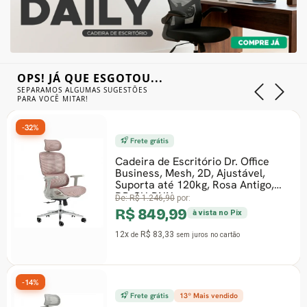
OPS! JÁ QUE ESGOTOU...
SEPARAMOS ALGUMAS SUGESTÕES
PARA VOCÊ MITAR!
-32%
Frete grátis
Cadeira de Escritório Dr. Office
Business, Mesh, 2D, Ajustável,
Suporta até 120kg, Rosa Antigo,
DR-CH-BNN
De:
R$ 1.246,90
por:
R$ 849,99
à vista no Pix
12x
R$ 83,33
de
sem juros
no cartão
-14%
Frete grátis
13º Mais vendido