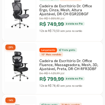
Cadeira de Escritório Dr. Office
Ergo, Cinza, Mesh, Altura
Ajustável, DR-CH-EGR2DBGF
De:
R$ 1.059,90
por:
R$ 749,99
à vista no Pix
12x
R$ 73,53
de
sem juros
no cartão
-29%
Lançamento
Frete grátis
10º Mais vendido
Cadeira de Escritório Dr. Office
Fluence, Massageadora, Mesh, 3D,
Ajustável, Preta, DR-CH-RFR3DBF
De:
R$ 1.129,99
por:
R$ 799,99
à vista no Pix
12x
R$ 78,43
de
sem juros
no cartão
-14%
Frete grátis
7º Mais vendido