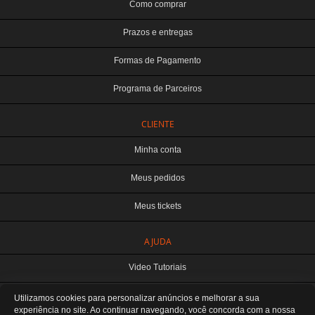
Como comprar
Prazos e entregas
Formas de Pagamento
Programa de Parceiros
CLIENTE
Minha conta
Meus pedidos
Meus tickets
TERABYTE ATACADO E VAREJO DE PRODUTOS DE INFORMATICA LTDA
AJUDA
CNPJ: 07.993.973/0001-18 | Curitiba-PR
Este site é protegido por reCAPTCHA e a
Política de Privacidade
e os
Termos de
Video Tutoriais
Serviço
do Google se aplicam.
ATENDIMENTO
Manuseio do Produto
Utilizamos cookies para personalizar anúncios e melhorar a sua
De segunda a sexta das 8:30 às 12H / 13H às 18H
SOMOS E-COMMERCE - NÃO TEMOS ATENDIMENTO LOCAL
experiência no site. Ao continuar navegando, você concorda
com a nossa