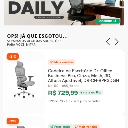
OPS! JÁ QUE ESGOTOU...
SEPARAMOS ALGUMAS SUGESTÕES
PARA VOCÊ MITAR!
-31%
5º Mais vendido
Cadeira de Escritório Dr. Office
Business Pro, Cinza, Mesh, 3D,
Altura Ajustável, DR-CH-BPR3DGH
De:
R$ 1.055,90
por:
R$ 729,99
à vista no Pix
12x
R$ 71,57
de
sem juros
no cartão
-29%
Frete grátis
2º Mais vendido