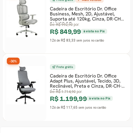
Cadeira de Escritório Dr. Office
Business, Mesh, 2D, Ajustável,
Suporta até 120kg, Cinza, DR-CH-
BNN2DGF
De:
R$ 992,90
por:
R$ 849,99
à vista no Pix
12x
R$ 83,33
de
sem juros
no cartão
-30%
Frete grátis
Cadeira de Escritório Dr. Office
Adapt Plus, Ajustável, Tecido, 3D,
Reclinável, Preta e Cinza, DR-CH-
APR3
De:
R$ 1.714,90
por:
R$ 1.199,99
à vista no Pix
12x
R$ 117,65
de
sem juros
no cartão