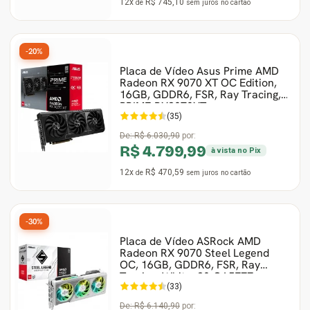
12x
R$ 745,10
de
sem juros
no cartão
-20%
Placa de Vídeo Asus Prime AMD
Radeon RX 9070 XT OC Edition,
16GB, GDDR6, FSR, Ray Tracing,
PRIME-RX9070XT
(35)
De:
R$ 6.030,90
por:
R$ 4.799,99
à vista no Pix
12x
R$ 470,59
de
sem juros
no cartão
-30%
Placa de Vídeo ASRock AMD
Radeon RX 9070 Steel Legend
OC, 16GB, GDDR6, FSR, Ray
Tracing, White, 90-GA5EZZ
(33)
De:
R$ 6.140,90
por: