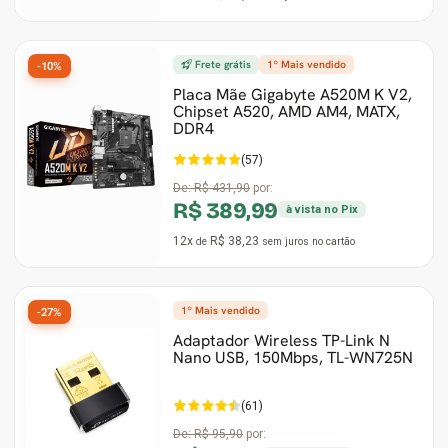
Frete grátis
1º Mais vendido
-10%
Placa Mãe Gigabyte A520M K V2,
Chipset A520, AMD AM4, MATX,
DDR4
(57)
De:
R$ 431,90
por:
R$ 389,99
à vista no Pix
12x
R$ 38,23
de
sem juros
no cartão
1º Mais vendido
-27%
Adaptador Wireless TP-Link N
Nano USB, 150Mbps, TL-WN725N
(61)
De:
R$ 95,90
por: