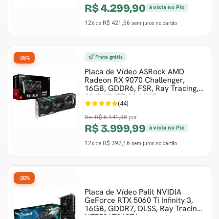
R$ 4.299,90
à vista no Pix
12x
R$ 421,56
de
sem juros
no cartão
Frete grátis
-35%
Placa de Vídeo ASRock AMD
Radeon RX 9070 Challenger,
16GB, GDDR6, FSR, Ray Tracing,
90-GA5NZZ-00UANF
(44)
De:
R$ 6.141,90
por:
R$ 3.999,99
à vista no Pix
12x
R$ 392,16
de
sem juros
no cartão
-30%
Placa de Vídeo Palit NVIDIA
GeForce RTX 5060 Ti Infinity 3,
16GB, GDDR7, DLSS, Ray Tracing,
NE7506T019T1-