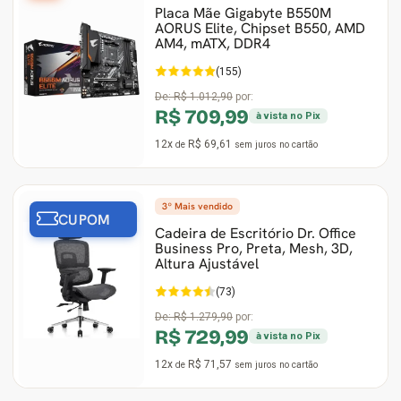
Placa Mãe Gigabyte B550M
AORUS Elite, Chipset B550, AMD
Ver Todos
Monitor Acer
SuperFrame
Gabinete Lian Li
Fonte Aerocool
Joystick e Controle
Gamdias
AM4, mATX, DDR4
(155)
Monitor MSI
Suportes Monitores
Gabinete NZXT
Fonte Gigabyte
WebCam
Ver Todos
De:
R$ 1.012,90
por:
R$ 709,99
à vista no Pix
Monitor AOC
Ver Todos
Gabinete Cooler Master
Fonte Deepcool
Energia
12x
R$ 69,61
de
sem juros
no cartão
Monitor Gigabyte
Gabinete Corsair
Fonte ASRock
Conectividade
3º Mais vendido
Monitor LG
Gabinete Cougar
Fonte Duex
Armazenamento
CUPOM
Cadeira de Escritório Dr. Office
Business Pro, Preta, Mesh, 3D,
Monitor Samsung
Gabinete Hyte
Fonte Gamdias
Cabos e Adaptadores
Altura Ajustável
(73)
Suporte para Monitor
Gabinete Gamdias
Fonte Gamemax
Ver Todos
De:
R$ 1.279,90
por:
R$ 729,99
à vista no Pix
Ver Todos
Gabinete Gamemax
Fonte Redragon
12x
R$ 71,57
de
sem juros
no cartão
Gabinete Redragon
Fonte Super Flower