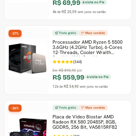
R$ 69,99
à vista no Pix
4x
R$ 20,59
de
sem juros
no cartão
Frete grátis
1º Mais vendido
-37%
Processador AMD Ryzen 5 5500
3.6GHz (4.2GHz Turbo), 6-Cores
12-Threads, Cooler Wraith
Stealth, AM4, Sem V
(344)
De:
R$ 890,90
por:
R$ 559,99
à vista no Pix
12x
R$ 54,90
de
sem juros
no cartão
Frete grátis
1º Mais vendido
-26%
Placa de Vídeo Biostar AMD
Radeon RX 580 2048SP, 8GB,
GDDR5, 256 Bit, VA5815RF82