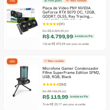
Frete grátis
10º Mais vendido
-11%
Placa de Vídeo PNY NVIDIA
GeForce RTX 5070 OC, 12GB,
GDDR7, DLSS, Ray Tracing,
VCG507012TFXPB1-O
(31)
De:
R$ 5.369,90
por:
R$ 4.799,99
à vista no Pix
12x
R$ 470,59
de
sem juros
no cartão
1º Mais vendido
-23%
Microfone Gamer Condensador
Fifine SuperFrame Edition SFM2,
USB, RGB, Black
(262)
De:
R$ 155,90
por:
R$ 119,99
à vista no Pix
7x
R$ 20,17
de
sem juros
no cartão