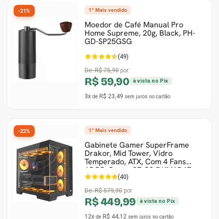
1º Mais vendido
-21%
Moedor de Café Manual Pro
Home Supreme, 20g, Black, PH-
GD-SP25GSG
(49)
De:
R$ 75,90
por:
R$ 59,90
à vista no Pix
3x
R$ 23,49
de
sem juros
no cartão
1º Mais vendido
-22%
Gabinete Gamer SuperFrame
Drakor, Mid Tower, Vidro
Temperado, ATX, Com 4 Fans
ARGB, Preto, SF-CS-DKMAB4F
(40)
De:
R$ 579,90
por:
R$ 449,99
à vista no Pix
12x
R$ 44,12
de
sem juros
no cartão