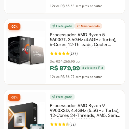
12x
R$ 65,68
de
sem juros
no cartão
Frete grátis
2º Mais vendido
-30%
Processador AMD Ryzen 5
5600GT, 3.6GHz (4.6GHz Turbo),
6-Cores 12-Threads, Cooler
Wraith Stealth, AM4, 10
(277)
De:
R$ 1.265,90
por:
R$ 879,99
à vista no Pix
12x
R$ 86,27
de
sem juros
no cartão
Frete grátis
-32%
Processador AMD Ryzen 9
9900X3D, 4.4GHz (5.5GHz Turbo),
12-Cores 24-Threads, AM5, Sem
Cooler, 100-1000013
(32)