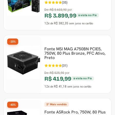
(35)
De:
R$ 5.603,90
por:
R$ 3.899,99
à vista no Pix
12x
R$ 382,35
de
sem juros
no cartão
-20%
Fonte MSI MAG A750BN PCIE5,
750W, 80 Plus Bronze, PFC Ativo,
Preto
(31)
De:
R$ 525,90
por:
R$ 419,99
à vista no Pix
12x
R$ 41,18
de
sem juros
no cartão
2º Mais vendido
-40%
Fonte ASRock Pro, 750W, 80 Plus