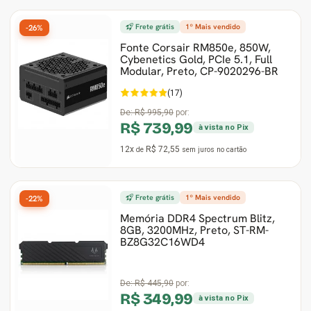
Frete grátis
1º Mais vendido
-26%
Fonte Corsair RM850e, 850W,
Cybenetics Gold, PCIe 5.1, Full
Modular, Preto, ‎CP-9020296-BR
(17)
De:
R$ 995,90
por:
R$ 739,99
à vista no Pix
12x
R$ 72,55
de
sem juros
no cartão
Frete grátis
1º Mais vendido
-22%
Memória DDR4 Spectrum Blitz,
8GB, 3200MHz, Preto, ST-RM-
BZ8G32C16WD4
De:
R$ 445,90
por:
R$ 349,99
à vista no Pix