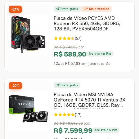
Frete grátis
19º Mais vendido
-21%
Gabinete Liketec
Fonte Thermaltake
Placa de Vídeo PCYES AMD
Radeon RX 550, 4GB, GDDR5,
128-Bit, PVEX5504GBDF
Ver Todos
Fontes Diversas
(57)
Ver Todos
De:
R$ 743,90
por:
R$ 589,90
à vista no Pix
12x
R$ 57,83
de
sem juros
no cartão
Frete grátis
-29%
Placa de Vídeo MSI NVIDIA
GeForce RTX 5070 Ti Ventus 3X
OC, 16GB, GDDR7, DLSS, Ray
Tracing, G507T-16V3C
(17)
De:
R$ 10.693,90
por:
R$ 7.599,99
à vista no Pix