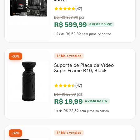
(42)
De:
R$ 863,90
por:
R$ 599,99
à vista no Pix
12x
R$ 58,82
de
sem juros
no cartão
1º Mais vendido
-33%
Suporte de Placa de Vídeo
SuperFrame R10, Black
(47)
De:
R$ 29,99
por:
R$ 19,99
à vista no Pix
1x
R$ 23,52
de
sem juros
no cartão
1º Mais vendido
-39%