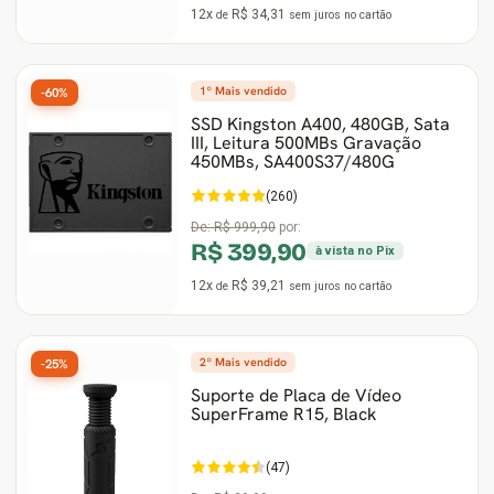
12x
R$ 34,31
de
sem juros
no cartão
1º Mais vendido
-60%
SSD Kingston A400, 480GB, Sata
III, Leitura 500MBs Gravação
450MBs, SA400S37/480G
(260)
De:
R$ 999,90
por:
R$ 399,90
à vista no Pix
12x
R$ 39,21
de
sem juros
no cartão
2º Mais vendido
-25%
Suporte de Placa de Vídeo
SuperFrame R15, Black
(47)