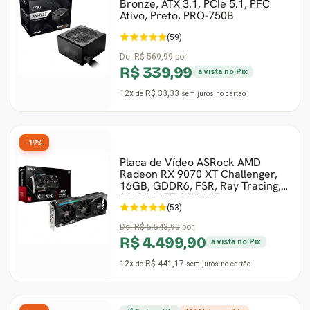
Bronze, ATX 3.1, PCIe 5.1, PFC
Ativo, Preto, PRO-750B
(59)
De:
R$ 569,99
por:
R$ 339,99
à vista no Pix
12x
R$ 33,33
de
sem juros
no cartão
-19%
Placa de Vídeo ASRock AMD
Radeon RX 9070 XT Challenger,
16GB, GDDR6, FSR, Ray Tracing,
90-GA61ZZ-00UANF
(53)
De:
R$ 5.543,90
por:
R$ 4.499,90
à vista no Pix
12x
R$ 441,17
de
sem juros
no cartão