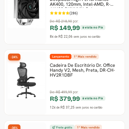
AK400, 120mm, Intel-AMD, R-
AK400-BKNNMN-G-1
(286)
De:
R$ 218,90
por:
R$ 149,99
à vista no Pix
8x
R$ 22,06
de
sem juros
no cartão
Lançamento
1º Mais vendido
-24%
Cadeira De Escritório Dr. Office
Handy V2, Mesh, Preta, DR-CH-
HV2R1DBF
De:
R$ 499,99
por:
R$ 379,99
à vista no Pix
12x
R$ 37,25
de
sem juros
no cartão
Frete grátis
1º Mais vendido
-35%