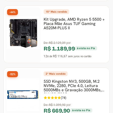
15º Mais vendido
-44%
Kit Upgrade, AMD Ryzen 5 5500 +
Placa Mãe Asus TUF Gaming
A520M-PLUS II
De:
R$ 2.129,39
por:
R$ 1.189,99
à vista no Pix
12x
R$ 116,67
de
sem juros
no cartão
2º Mais vendido
-52%
SSD Kingston NV3, 500GB, M.2
NVMe, 2280, PCIe 4.0, Leitura
5000MBs e Gravação 3000MBs,
SNV3S/500G
(78)
De:
R$ 1.399,90
por:
R$ 669,90
à vista no Pix