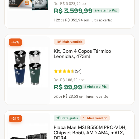
De:
R$ 5.323,90
por:
R$ 3.599,99
à vista no Pix
12x
R$ 352,94
de
sem juros
no cartão
10º Mais vendido
-47%
KIt, Com 4 Copos Térmico
Leonidas, 473ml
(54)
De:
R$ 188,20
por:
R$ 99,99
à vista no Pix
5x
R$ 23,53
de
sem juros
no cartão
Frete grátis
1º Mais vendido
-31%
Placa Mãe MSI B550M PRO-VDH,
Chipset B550, AMD AM4, mATX,
DDR4