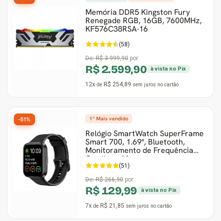
Memória DDR5 Kingston Fury
Renegade RGB, 16GB, 7600MHz,
KF576C38RSA-16
(58)
De:
R$ 3.999,90
por:
R$ 2.599,90
à vista no Pix
12x
R$ 254,89
de
sem juros
no cartão
1º Mais vendido
-51%
Relógio SmartWatch SuperFrame
Smart 700, 1.69", Bluetooth,
Monitoramento de Frequência
Cardíaca, Mus
(51)
De:
R$ 266,90
por:
R$ 129,99
à vista no Pix
7x
R$ 21,85
de
sem juros
no cartão