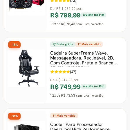
(72)
De:
R$ 1.086,90
por:
R$ 799,99
à vista no Pix
12x
R$ 78,43
de
sem juros
no cartão
Frete grátis
1º Mais vendido
-18%
Cadeira SuperFrame Wave,
Massageadora, Reclinável, 2D,
Com Controle, Preta e Branca,
SF-CH-WVR2DBWL
(47)
De:
R$ 917,90
por:
R$ 749,99
à vista no Pix
12x
R$ 73,53
de
sem juros
no cartão
1º Mais vendido
-31%
Cooler Para Processador
DeepCool High Performance