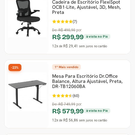
Cadeira de Escritório FlexiSpot
OCB1-Lite, Ajustável, 3D, Mesh,
Preta
(7)
De:
R$ 490,90
por:
R$ 299,99
à vista no Pix
12x
R$ 29,41
de
sem juros
no cartão
1º Mais vendido
-23%
Mesa Para Escritório Dr.Office
Balance, Altura Ajustável, Preta,
DR-TB12060BA
(60)
De:
R$ 749,99
por:
R$ 579,99
à vista no Pix
12x
R$ 56,86
de
sem juros
no cartão