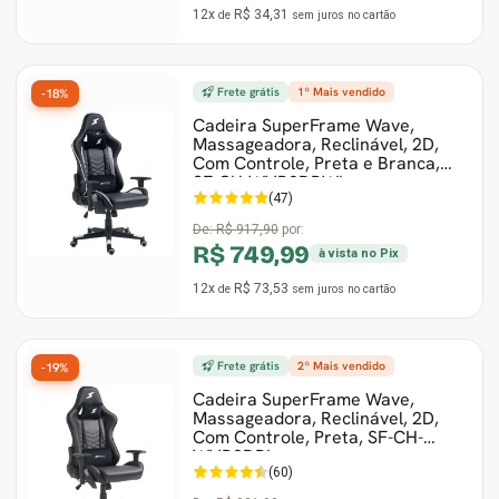
12x
R$ 34,31
de
sem juros
no cartão
Frete grátis
1º Mais vendido
-18%
Cadeira SuperFrame Wave,
Massageadora, Reclinável, 2D,
Com Controle, Preta e Branca,
SF-CH-WVR2DBWL
(47)
De:
R$ 917,90
por:
R$ 749,99
à vista no Pix
12x
R$ 73,53
de
sem juros
no cartão
Frete grátis
2º Mais vendido
-19%
Cadeira SuperFrame Wave,
Massageadora, Reclinável, 2D,
Com Controle, Preta, SF-CH-
WVR2DBL
(60)