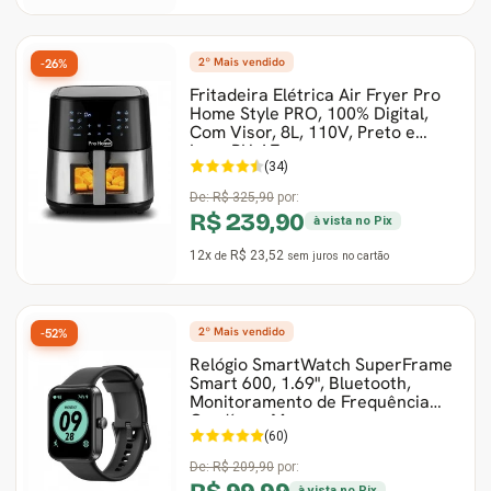
2º Mais vendido
-26%
Fritadeira Elétrica Air Fryer Pro
Home Style PRO, 100% Digital,
Com Visor, 8L, 110V, Preto e
Inox, PH-AF-
(34)
De:
R$ 325,90
por:
R$ 239,90
à vista no Pix
12x
R$ 23,52
de
sem juros
no cartão
2º Mais vendido
-52%
Relógio SmartWatch SuperFrame
Smart 600, 1.69", Bluetooth,
Monitoramento de Frequência
Cardíaca, Mus
(60)
De:
R$ 209,90
por:
à vista no Pix