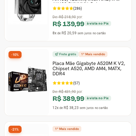
AK400-BKNNMN-G-1
(286)
De:
R$ 218,90
por:
R$ 139,99
à vista no Pix
8x
R$ 20,59
de
sem juros
no cartão
Frete grátis
1º Mais vendido
-10%
Placa Mãe Gigabyte A520M K V2,
Chipset A520, AMD AM4, MATX,
DDR4
(57)
De:
R$ 431,90
por:
R$ 389,99
à vista no Pix
12x
R$ 38,23
de
sem juros
no cartão
1º Mais vendido
-21%