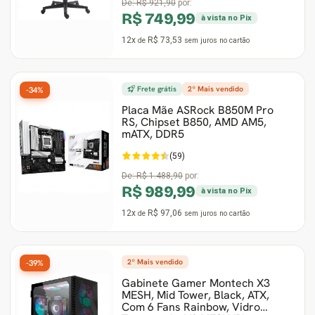
De:
R$ 921,90
por:
R$ 749,99
à vista no Pix
12x
R$ 73,53
de
sem juros
no cartão
Frete grátis
2º Mais vendido
-34%
Placa Mãe ASRock B850M Pro
RS, Chipset B850, AMD AM5,
mATX, DDR5
(59)
De:
R$ 1.488,90
por:
R$ 989,99
à vista no Pix
12x
R$ 97,06
de
sem juros
no cartão
2º Mais vendido
-39%
Gabinete Gamer Montech X3
MESH, Mid Tower, Black, ATX,
Com 6 Fans Rainbow, Vidro