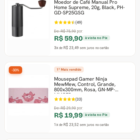
Moedor de Café Manual Pro
Home Supreme, 20g, Black, PH-
GD-SP25GSG
(49)
De:
R$ 75,90
por:
R$ 59,90
à vista no Pix
3x
R$ 23,49
de
sem juros
no cartão
1º Mais vendido
-33%
Mousepad Gamer Ninja
MewMew, Control, Grande,
800x300mm, Rosa, GN-MP-
MMCEP
(33)
De:
R$ 29,90
por:
R$ 19,99
à vista no Pix
1x
R$ 23,52
de
sem juros
no cartão