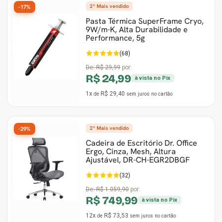
2º Mais vendido
-17%
Pasta Térmica SuperFrame Cryo,
9W/m-K, Alta Durabilidade e
Performance, 5g
(68)
De:
R$ 29,99
por:
R$ 24,99
à vista no Pix
1x
R$ 29,40
de
sem juros
no cartão
2º Mais vendido
-29%
Cadeira de Escritório Dr. Office
Ergo, Cinza, Mesh, Altura
Ajustável, DR-CH-EGR2DBGF
(32)
De:
R$ 1.059,90
por:
R$ 749,99
à vista no Pix
12x
R$ 73,53
de
sem juros
no cartão