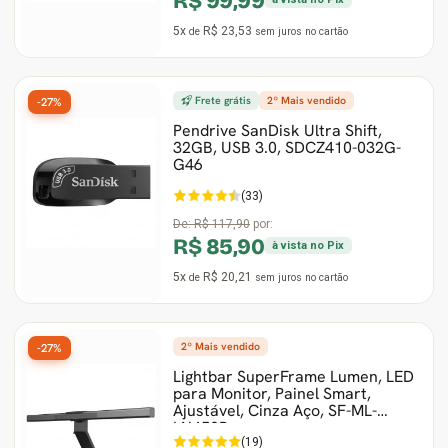
R$ 99,99
5x
R$ 23,53
de
sem juros
no cartão
Frete grátis
2º Mais vendido
-27%
Pendrive SanDisk Ultra Shift,
32GB, USB 3.0, SDCZ410-032G-
G46
(33)
De:
R$ 117,90
por:
R$ 85,90
à vista no Pix
5x
R$ 20,21
de
sem juros
no cartão
2º Mais vendido
-27%
Lightbar SuperFrame Lumen, LED
para Monitor, Painel Smart,
Ajustável, Cinza Aço, SF-ML-
LN450B
(19)