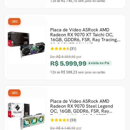
12x
R$ 745,10
de
sem juros
no cartão
-28%
Placa de Vídeo ASRock AMD
Radeon RX 9070 XT Taichi OC,
16GB, GDDR6, FSR, Ray Tracing,
90-GA5HZZ-00UANF
(31)
De:
R$ 8.359,90
por:
R$ 5.999,99
à vista no Pix
12x
R$ 588,23
de
sem juros
no cartão
-30%
Placa de Vídeo ASRock AMD
Radeon RX 9070 Steel Legend
OC, 16GB, GDDR6, FSR, Ray
Tracing, White, 90-GA5EZZ
(33)
De:
R$ 6.140,90
por: