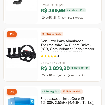
De:
R$ 399,90
por:
R$ 289,99
à vista no Pix
12x
R$ 28,43
de
sem juros
no cartão
3º Mais vendido
-28%
Conjunto Para Simulador
Thermaltake G6 Direct Drive,
RGB, Com Volante/Pedal/Motor,
Preto, GRB-G6D-DGT3BB-
(47)
De:
R$ 8.146,90
por:
R$ 5.899,99
à vista no Pix
12x
R$ 578,43
de
sem juros
no cartão
Frete grátis
3º Mais vendido
-34%
Processador Intel Core i5
12400F, 2.5GHz (4.4GHz Turbo),