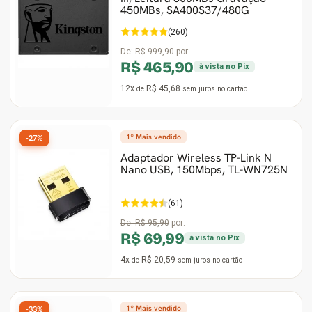
450MBs, SA400S37/480G
(260)
De:
R$ 999,90
por:
R$ 465,90
à vista no Pix
12x
R$ 45,68
de
sem juros
no cartão
1º Mais vendido
-27%
Adaptador Wireless TP-Link N
Nano USB, 150Mbps, TL-WN725N
(61)
De:
R$ 95,90
por:
R$ 69,99
à vista no Pix
4x
R$ 20,59
de
sem juros
no cartão
1º Mais vendido
-33%