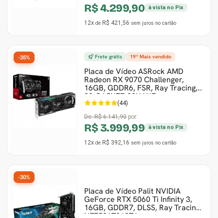
R$ 4.299,90
à vista no Pix
12x
R$ 421,56
de
sem juros
no cartão
Frete grátis
19º Mais vendido
-35%
Placa de Vídeo ASRock AMD
Radeon RX 9070 Challenger,
16GB, GDDR6, FSR, Ray Tracing,
90-GA5NZZ-00UANF
(44)
De:
R$ 6.141,90
por:
R$ 3.999,99
à vista no Pix
12x
R$ 392,16
de
sem juros
no cartão
-30%
Placa de Vídeo Palit NVIDIA
GeForce RTX 5060 Ti Infinity 3,
16GB, GDDR7, DLSS, Ray Tracing,
NE7506T019T1-