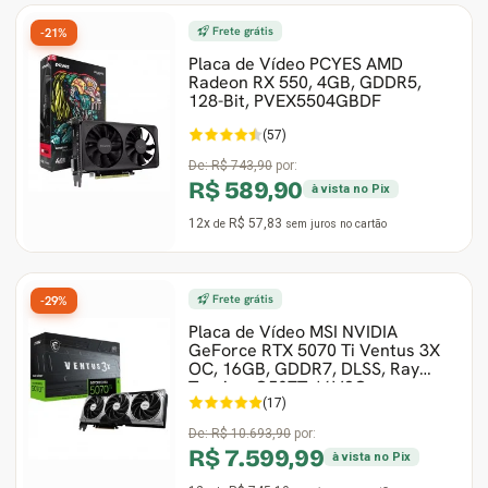
Frete grátis
-21%
Gabinete Liketec
Fonte Thermaltake
Placa de Vídeo PCYES AMD
Radeon RX 550, 4GB, GDDR5,
128-Bit, PVEX5504GBDF
Ver Todos
Fontes Diversas
(57)
Ver Todos
De:
R$ 743,90
por:
R$ 589,90
à vista no Pix
12x
R$ 57,83
de
sem juros
no cartão
Frete grátis
-29%
Placa de Vídeo MSI NVIDIA
GeForce RTX 5070 Ti Ventus 3X
OC, 16GB, GDDR7, DLSS, Ray
Tracing, G507T-16V3C
(17)
De:
R$ 10.693,90
por:
R$ 7.599,99
à vista no Pix