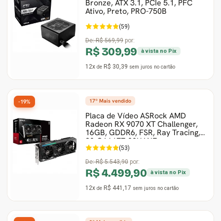
Bronze, ATX 3.1, PCIe 5.1, PFC
Ativo, Preto, PRO-750B
(59)
De:
R$ 569,99
por:
R$ 309,99
à vista no Pix
12x
R$ 30,39
de
sem juros
no cartão
17º Mais vendido
-19%
Placa de Vídeo ASRock AMD
Radeon RX 9070 XT Challenger,
16GB, GDDR6, FSR, Ray Tracing,
90-GA61ZZ-00UANF
(53)
De:
R$ 5.543,90
por:
R$ 4.499,90
à vista no Pix
12x
R$ 441,17
de
sem juros
no cartão