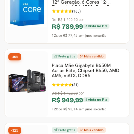
12ª Geração, 6-Cores 12-
Threads, LGA 1700, Com C
(165)
De:
R$ 1.200,90
por:
R$ 789,99
à vista no Pix
12x
R$ 77,45
de
sem juros
no cartão
Frete grátis
3º Mais vendido
-45%
Placa Mãe Gigabyte B650M
Aorus Elite, Chipset B650, AMD
AM5, mATX, DDR5
(31)
De:
R$ 1.722,90
por:
R$ 949,99
à vista no Pix
12x
R$ 93,14
de
sem juros
no cartão
Frete grátis
3º Mais vendido
-32%