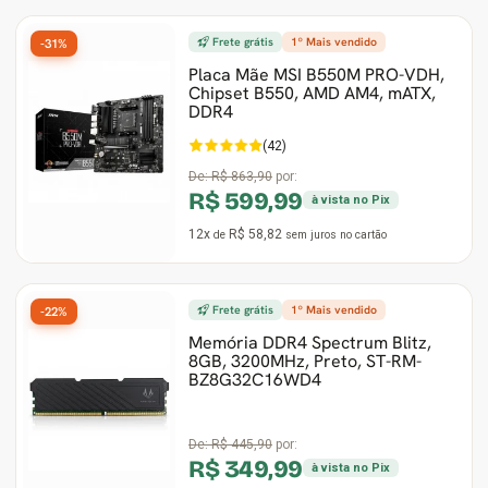
Frete grátis
1º Mais vendido
-31%
Placa Mãe MSI B550M PRO-VDH,
Chipset B550, AMD AM4, mATX,
DDR4
(42)
De:
R$ 863,90
por:
R$ 599,99
à vista no Pix
12x
R$ 58,82
de
sem juros
no cartão
Frete grátis
1º Mais vendido
-22%
Memória DDR4 Spectrum Blitz,
8GB, 3200MHz, Preto, ST-RM-
BZ8G32C16WD4
De:
R$ 445,90
por:
R$ 349,99
à vista no Pix