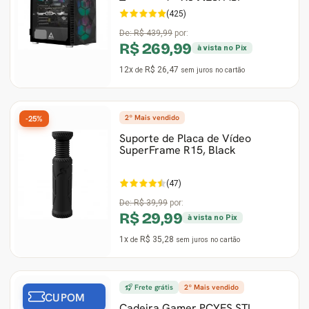
Temperado, X3 MESH (B)
(425)
De:
R$ 439,99
por:
R$ 269,99
à vista no Pix
12x
R$ 26,47
de
sem juros
no cartão
2º Mais vendido
-25%
Suporte de Placa de Vídeo
SuperFrame R15, Black
(47)
De:
R$ 39,99
por:
R$ 29,99
à vista no Pix
1x
R$ 35,28
de
sem juros
no cartão
Frete grátis
2º Mais vendido
CUPOM
Cadeira Gamer PCYES STI