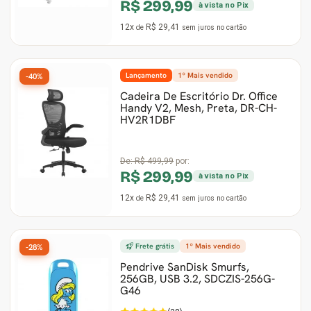
R$ 299,99
à vista no Pix
12x
R$ 29,41
de
sem juros
no cartão
Lançamento
1º Mais vendido
-40%
Cadeira De Escritório Dr. Office
Handy V2, Mesh, Preta, DR-CH-
HV2R1DBF
De:
R$ 499,99
por:
R$ 299,99
à vista no Pix
12x
R$ 29,41
de
sem juros
no cartão
Frete grátis
1º Mais vendido
-28%
Pendrive SanDisk Smurfs,
256GB, USB 3.2, SDCZIS-256G-
G46