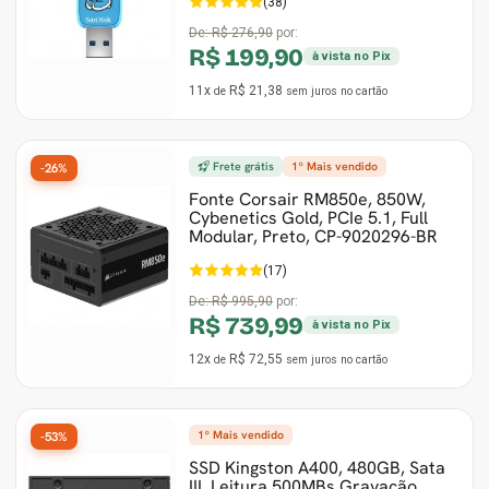
(38)
De:
R$ 276,90
por:
R$ 199,90
à vista no Pix
11x
R$ 21,38
de
sem juros
no cartão
Frete grátis
1º Mais vendido
-26%
Fonte Corsair RM850e, 850W,
Cybenetics Gold, PCIe 5.1, Full
Modular, Preto, ‎CP-9020296-BR
(17)
De:
R$ 995,90
por:
R$ 739,99
à vista no Pix
12x
R$ 72,55
de
sem juros
no cartão
1º Mais vendido
-53%
SSD Kingston A400, 480GB, Sata
III, Leitura 500MBs Gravação