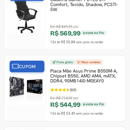
Comfort, Tecido, Shadow, PCSTI-
SW
De:
R$ 839,99
por:
R$ 569,99
à vista no Pix
12x
R$ 55,88
de
sem juros
no cartão
Frete grátis
2º Mais vendido
CUPOM
Placa Mãe Asus Prime B550M-A,
Chipset B550, AMD AM4, mATX,
DDR4, 90MB14I0-M0EAY0
(60)
De:
R$ 714,90
por:
R$ 544,99
à vista no Pix
12x
R$ 53,43
de
sem juros
no cartão