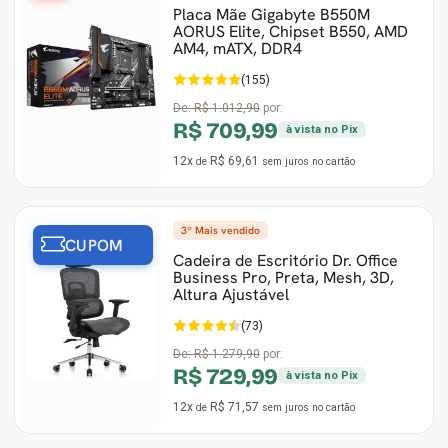
Placa Mãe Gigabyte B550M
AORUS Elite, Chipset B550, AMD
Ver Todos
Monitor Acer
SuperFrame
Gabinete Lian Li
Fonte Aerocool
Joystick e Controle
Gamdias
AM4, mATX, DDR4
(155)
Monitor MSI
Suportes Monitores
Gabinete NZXT
Fonte Gigabyte
WebCam
Ver Todos
De:
R$ 1.012,90
por:
R$ 709,99
à vista no Pix
Monitor AOC
Ver Todos
Gabinete Cooler Master
Fonte Deepcool
Energia
12x
R$ 69,61
de
sem juros
no cartão
Monitor Gigabyte
Gabinete Corsair
Fonte ASRock
Conectividade
3º Mais vendido
Monitor LG
Gabinete Cougar
Fonte Duex
Armazenamento
CUPOM
Cadeira de Escritório Dr. Office
Business Pro, Preta, Mesh, 3D,
Monitor Samsung
Gabinete Hyte
Fonte Gamdias
Cabos e Adaptadores
Altura Ajustável
(73)
Suporte para Monitor
Gabinete Gamdias
Fonte Gamemax
Ver Todos
De:
R$ 1.279,90
por:
R$ 729,99
à vista no Pix
Ver Todos
Gabinete Gamemax
Fonte Redragon
12x
R$ 71,57
de
sem juros
no cartão
Gabinete Redragon
Fonte Super Flower