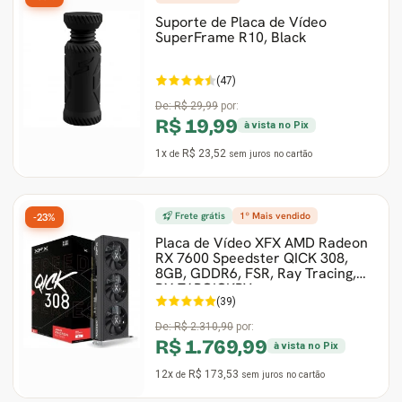
Suporte de Placa de Vídeo
SuperFrame R10, Black
(47)
De:
R$ 29,99
por:
R$ 19,99
à vista no Pix
1x
R$ 23,52
de
sem juros
no cartão
Frete grátis
1º Mais vendido
-23%
Placa de Vídeo XFX AMD Radeon
RX 7600 Speedster QICK 308,
8GB, GDDR6, FSR, Ray Tracing,
RX-76PQICKBY
(39)
De:
R$ 2.310,90
por:
R$ 1.769,99
à vista no Pix
12x
R$ 173,53
de
sem juros
no cartão