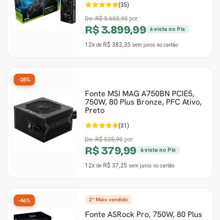
(35)
De:
R$ 5.603,90
por:
R$ 3.899,99
à vista no Pix
12x
R$ 382,35
de
sem juros
no cartão
-28%
Fonte MSI MAG A750BN PCIE5,
750W, 80 Plus Bronze, PFC Ativo,
Preto
(31)
De:
R$ 525,90
por:
R$ 379,99
à vista no Pix
12x
R$ 37,25
de
sem juros
no cartão
2º Mais vendido
-46%
Fonte ASRock Pro, 750W, 80 Plus