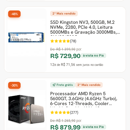
2º Mais vendido
-48%
SSD Kingston NV3, 500GB, M.2
NVMe, 2280, PCIe 4.0, Leitura
5000MBs e Gravação 3000MBs,
SNV3S/500G
(78)
De:
R$ 1.399,90
por:
R$ 729,90
à vista no Pix
12x
R$ 71,56
de
sem juros
no cartão
Frete grátis
2º Mais vendido
-30%
Processador AMD Ryzen 5
5600GT, 3.6GHz (4.6GHz Turbo),
6-Cores 12-Threads, Cooler
Wraith Stealth, AM4, 10
(277)
De:
R$ 1.265,90
por:
R$ 879,99
à vista no Pix