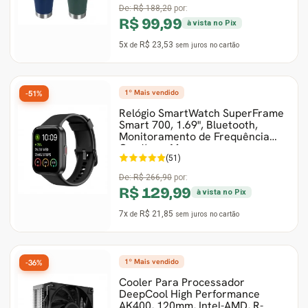
De:
R$ 188,20
por:
R$ 99,99
à vista no Pix
5x
R$ 23,53
de
sem juros
no cartão
1º Mais vendido
-51%
Relógio SmartWatch SuperFrame
Smart 700, 1.69", Bluetooth,
Monitoramento de Frequência
Cardíaca, Mus
(51)
De:
R$ 266,90
por:
R$ 129,99
à vista no Pix
7x
R$ 21,85
de
sem juros
no cartão
1º Mais vendido
-36%
Cooler Para Processador
DeepCool High Performance
AK400, 120mm, Intel-AMD, R-