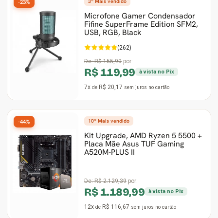
3º Mais vendido
-23%
Microfone Gamer Condensador
Fifine SuperFrame Edition SFM2,
USB, RGB, Black
(262)
De:
R$ 155,90
por:
R$ 119,99
à vista no Pix
7x
R$ 20,17
de
sem juros
no cartão
10º Mais vendido
-44%
Kit Upgrade, AMD Ryzen 5 5500 +
Placa Mãe Asus TUF Gaming
A520M-PLUS II
De:
R$ 2.129,39
por:
R$ 1.189,99
à vista no Pix
12x
R$ 116,67
de
sem juros
no cartão