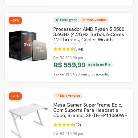
Frete grátis
1º Mais vendido
-37%
Processador AMD Ryzen 5 5500
3.6GHz (4.2GHz Turbo), 6-Cores
12-Threads, Cooler Wraith
Stealth, AM4, Sem V
(344)
De:
R$ 890,90
por:
R$ 559,99
à vista no Pix
12x
R$ 54,90
de
sem juros
no cartão
1º Mais vendido
-28%
Mesa Gamer SuperFrame Epic,
Com Suporte Para Headset e
Copo, Branco, SF-TB-EP11060WF
(32)
De:
R$ 415,90
por: