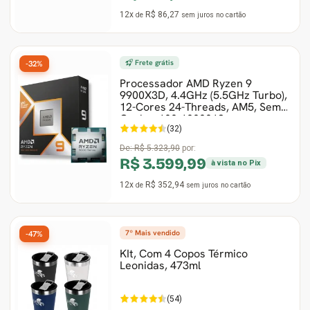
12x
R$ 86,27
de
sem juros
no cartão
Frete grátis
-32%
Processador AMD Ryzen 9
9900X3D, 4.4GHz (5.5GHz Turbo),
12-Cores 24-Threads, AM5, Sem
Cooler, 100-1000013
(32)
De:
R$ 5.323,90
por:
R$ 3.599,99
à vista no Pix
12x
R$ 352,94
de
sem juros
no cartão
7º Mais vendido
-47%
KIt, Com 4 Copos Térmico
Leonidas, 473ml
(54)