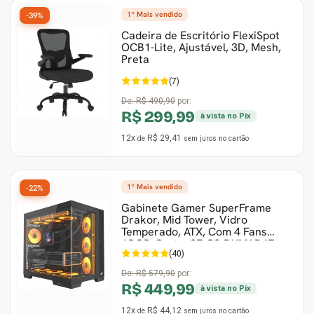
1º Mais vendido
-39%
Cadeira de Escritório FlexiSpot
OCB1-Lite, Ajustável, 3D, Mesh,
Preta
(7)
De:
R$ 490,90
por:
R$ 299,99
à vista no Pix
12x
R$ 29,41
de
sem juros
no cartão
1º Mais vendido
-22%
Gabinete Gamer SuperFrame
Drakor, Mid Tower, Vidro
Temperado, ATX, Com 4 Fans
ARGB, Preto, SF-CS-DKMAB4F
(40)
De:
R$ 579,90
por:
R$ 449,99
à vista no Pix
12x
R$ 44,12
de
sem juros
no cartão