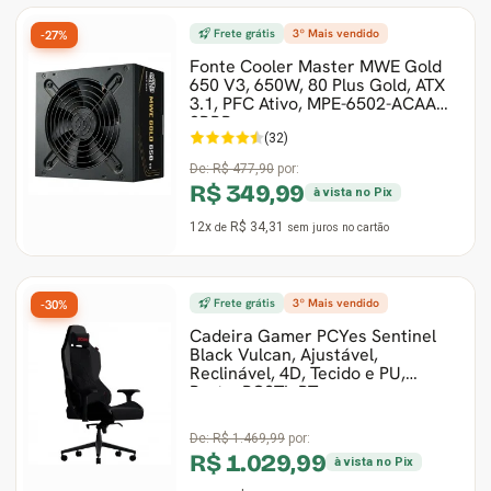
Frete grátis
3º Mais vendido
-27%
Fonte Cooler Master MWE Gold
650 V3, 650W, 80 Plus Gold, ATX
3.1, PFC Ativo, MPE-6502-ACAAG-
3BBR
(32)
De:
R$ 477,90
por:
R$ 349,99
à vista no Pix
12x
R$ 34,31
de
sem juros
no cartão
Frete grátis
3º Mais vendido
-30%
Cadeira Gamer PCYes Sentinel
Black Vulcan, Ajustável,
Reclinável, 4D, Tecido e PU,
Preto, PCSTL-PT
De:
R$ 1.469,99
por:
R$ 1.029,99
à vista no Pix