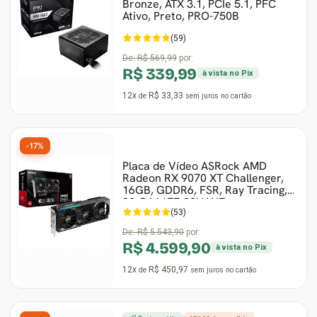
Bronze, ATX 3.1, PCIe 5.1, PFC
Ativo, Preto, PRO-750B
(59)
De:
R$ 569,99
por:
R$ 339,99
à vista no Pix
12x
R$ 33,33
de
sem juros
no cartão
-17%
Placa de Vídeo ASRock AMD
Radeon RX 9070 XT Challenger,
16GB, GDDR6, FSR, Ray Tracing,
90-GA61ZZ-00UANF
(53)
De:
R$ 5.543,90
por:
R$ 4.599,90
à vista no Pix
12x
R$ 450,97
de
sem juros
no cartão