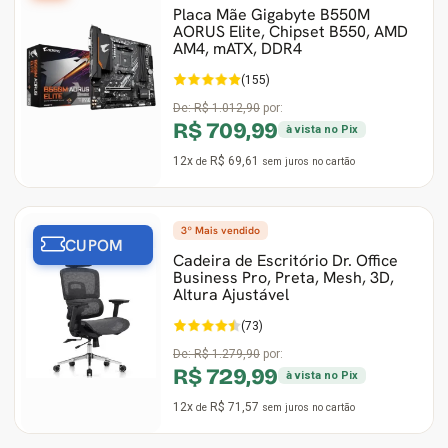
Placa Mãe Gigabyte B550M
AORUS Elite, Chipset B550, AMD
Ver Todos
Monitor Acer
SuperFrame
Gabinete Lian Li
Fonte Aerocool
Joystick e Controle
Gamdias
AM4, mATX, DDR4
(155)
Monitor MSI
Suportes Monitores
Gabinete NZXT
Fonte Gigabyte
WebCam
Ver Todos
De:
R$ 1.012,90
por:
R$ 709,99
à vista no Pix
Monitor AOC
Ver Todos
Gabinete Cooler Master
Fonte Deepcool
Energia
12x
R$ 69,61
de
sem juros
no cartão
Monitor Gigabyte
Gabinete Corsair
Fonte ASRock
Conectividade
3º Mais vendido
Monitor LG
Gabinete Cougar
Fonte Duex
Armazenamento
CUPOM
Cadeira de Escritório Dr. Office
Business Pro, Preta, Mesh, 3D,
Monitor Samsung
Gabinete Hyte
Fonte Gamdias
Cabos e Adaptadores
Altura Ajustável
(73)
Suporte para Monitor
Gabinete Gamdias
Fonte Gamemax
Ver Todos
De:
R$ 1.279,90
por:
R$ 729,99
à vista no Pix
Ver Todos
Gabinete Gamemax
Fonte Redragon
12x
R$ 71,57
de
sem juros
no cartão
Gabinete Redragon
Fonte Super Flower