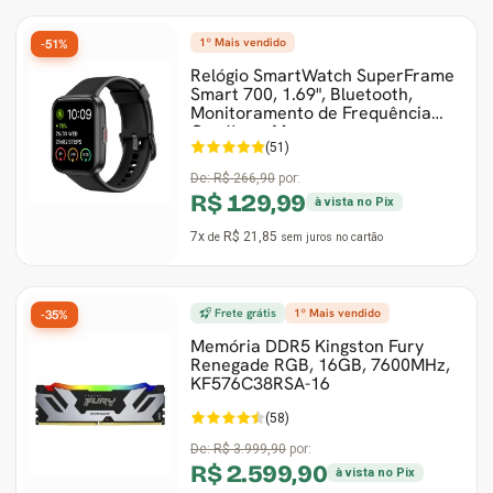
1º Mais vendido
-51%
Relógio SmartWatch SuperFrame
Smart 700, 1.69", Bluetooth,
Monitoramento de Frequência
Cardíaca, Mus
(51)
De:
R$ 266,90
por:
R$ 129,99
à vista no Pix
7x
R$ 21,85
de
sem juros
no cartão
Frete grátis
1º Mais vendido
-35%
Memória DDR5 Kingston Fury
Renegade RGB, 16GB, 7600MHz,
KF576C38RSA-16
(58)
De:
R$ 3.999,90
por:
R$ 2.599,90
à vista no Pix