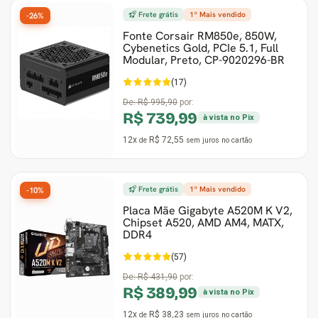
Frete grátis
1º Mais vendido
-26%
Fonte Corsair RM850e, 850W,
Cybenetics Gold, PCIe 5.1, Full
Modular, Preto, ‎CP-9020296-BR
(17)
De:
R$ 995,90
por:
R$ 739,99
à vista no Pix
12x
R$ 72,55
de
sem juros
no cartão
Frete grátis
1º Mais vendido
-10%
Placa Mãe Gigabyte A520M K V2,
Chipset A520, AMD AM4, MATX,
DDR4
(57)
De:
R$ 431,90
por:
R$ 389,99
à vista no Pix
12x
R$ 38,23
de
sem juros
no cartão