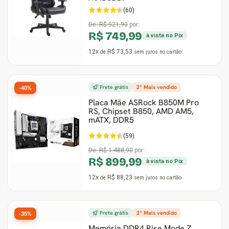
WVR2DBL
(60)
De:
R$ 921,90
por:
R$ 749,99
à vista no Pix
12x
R$ 73,53
de
sem juros
no cartão
Frete grátis
2º Mais vendido
-40%
Placa Mãe ASRock B850M Pro
RS, Chipset B850, AMD AM5,
mATX, DDR5
(59)
De:
R$ 1.488,90
por:
R$ 899,99
à vista no Pix
12x
R$ 88,23
de
sem juros
no cartão
Frete grátis
2º Mais vendido
-35%
Memória DDR4 Rise Mode Z