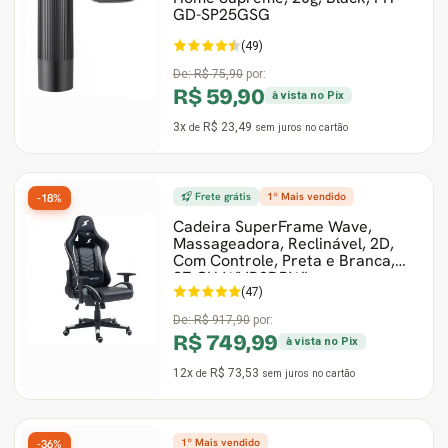
GD-SP25GSG
(49)
De:
R$ 75,90
por:
R$ 59,90
à vista no Pix
3x
R$ 23,49
de
sem juros
no cartão
Frete grátis
1º Mais vendido
-18%
Cadeira SuperFrame Wave,
Massageadora, Reclinável, 2D,
Com Controle, Preta e Branca,
SF-CH-WVR2DBWL
(47)
De:
R$ 917,90
por:
R$ 749,99
à vista no Pix
12x
R$ 73,53
de
sem juros
no cartão
1º Mais vendido
-36%