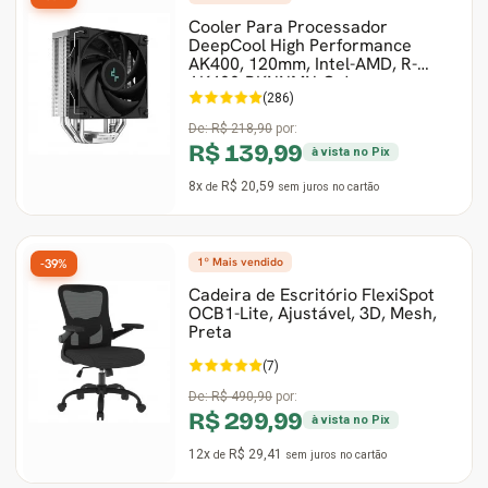
Cooler Para Processador
DeepCool High Performance
AK400, 120mm, Intel-AMD, R-
AK400-BKNNMN-G-1
(286)
De:
R$ 218,90
por:
R$ 139,99
à vista no Pix
8x
R$ 20,59
de
sem juros
no cartão
1º Mais vendido
-39%
Cadeira de Escritório FlexiSpot
OCB1-Lite, Ajustável, 3D, Mesh,
Preta
(7)
De:
R$ 490,90
por:
R$ 299,99
à vista no Pix
12x
R$ 29,41
de
sem juros
no cartão