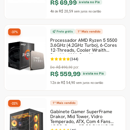
R$ 69,99
à vista no Pix
4x
R$ 20,59
de
sem juros
no cartão
Frete grátis
1º Mais vendido
-37%
Processador AMD Ryzen 5 5500
3.6GHz (4.2GHz Turbo), 6-Cores
12-Threads, Cooler Wraith
Stealth, AM4, Sem V
(344)
De:
R$ 890,90
por:
R$ 559,99
à vista no Pix
12x
R$ 54,90
de
sem juros
no cartão
1º Mais vendido
-22%
Gabinete Gamer SuperFrame
Drakor, Mid Tower, Vidro
Temperado, ATX, Com 4 Fans
ARGB, Preto, SF-CS-DKMAB4F