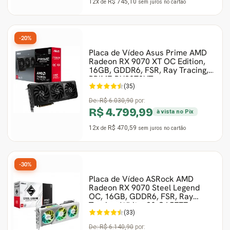
12x
R$ 745,10
de
sem juros
no cartão
-20%
Placa de Vídeo Asus Prime AMD
Radeon RX 9070 XT OC Edition,
16GB, GDDR6, FSR, Ray Tracing,
PRIME-RX9070XT
(35)
De:
R$ 6.030,90
por:
R$ 4.799,99
à vista no Pix
12x
R$ 470,59
de
sem juros
no cartão
-30%
Placa de Vídeo ASRock AMD
Radeon RX 9070 Steel Legend
OC, 16GB, GDDR6, FSR, Ray
Tracing, White, 90-GA5EZZ
(33)
De:
R$ 6.140,90
por: