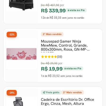
De:
R$ 407,90
por:
R$ 339,99
à vista no Pix
12x
R$ 33,33
de
sem juros
no cartão
2º Mais vendido
-33%
Mousepad Gamer Ninja
MewMew, Control, Grande,
800x300mm, Rosa, GN-MP-
MMCEP
(33)
De:
R$ 29,90
por:
R$ 19,99
à vista no Pix
1x
R$ 23,52
de
sem juros
no cartão
Frete grátis
2º Mais vendido
-29%
Cadeira de Escritório Dr. Office
Ergo, Cinza, Mesh, Altura