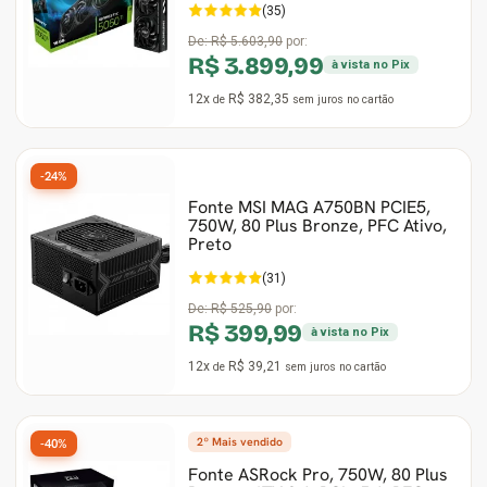
(35)
De:
R$ 5.603,90
por:
R$ 3.899,99
à vista no Pix
12x
R$ 382,35
de
sem juros
no cartão
-24%
Fonte MSI MAG A750BN PCIE5,
750W, 80 Plus Bronze, PFC Ativo,
Preto
(31)
De:
R$ 525,90
por:
R$ 399,99
à vista no Pix
12x
R$ 39,21
de
sem juros
no cartão
2º Mais vendido
-40%
Fonte ASRock Pro, 750W, 80 Plus