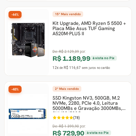
15º Mais vendido
-44%
Kit Upgrade, AMD Ryzen 5 5500 +
Placa Mãe Asus TUF Gaming
A520M-PLUS II
De:
R$ 2.129,39
por:
R$ 1.189,99
à vista no Pix
12x
R$ 116,67
de
sem juros
no cartão
2º Mais vendido
-48%
SSD Kingston NV3, 500GB, M.2
NVMe, 2280, PCIe 4.0, Leitura
5000MBs e Gravação 3000MBs,
SNV3S/500G
(78)
De:
R$ 1.399,90
por:
R$ 729,90
à vista no Pix