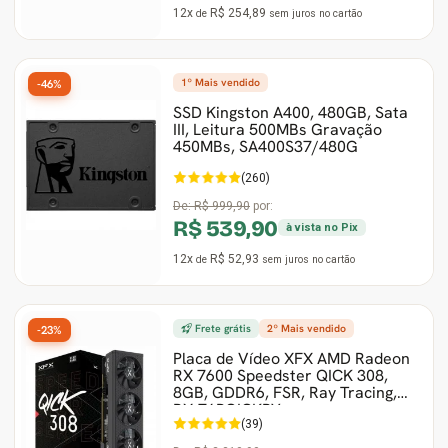
12x
R$ 254,89
de
sem juros
no cartão
1º Mais vendido
-46%
SSD Kingston A400, 480GB, Sata
III, Leitura 500MBs Gravação
450MBs, SA400S37/480G
(260)
De:
R$ 999,90
por:
R$ 539,90
à vista no Pix
12x
R$ 52,93
de
sem juros
no cartão
Frete grátis
2º Mais vendido
-23%
Placa de Vídeo XFX AMD Radeon
RX 7600 Speedster QICK 308,
8GB, GDDR6, FSR, Ray Tracing,
RX-76PQICKBY
(39)