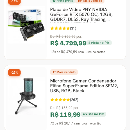
Frete grátis
10º Mais vendido
-11%
Placa de Vídeo PNY NVIDIA
GeForce RTX 5070 OC, 12GB,
GDDR7, DLSS, Ray Tracing,
VCG507012TFXPB1-O
(31)
De:
R$ 5.369,90
por:
R$ 4.799,99
à vista no Pix
12x
R$ 470,59
de
sem juros
no cartão
1º Mais vendido
-23%
Microfone Gamer Condensador
Fifine SuperFrame Edition SFM2,
USB, RGB, Black
(262)
De:
R$ 155,90
por:
R$ 119,99
à vista no Pix
7x
R$ 20,17
de
sem juros
no cartão