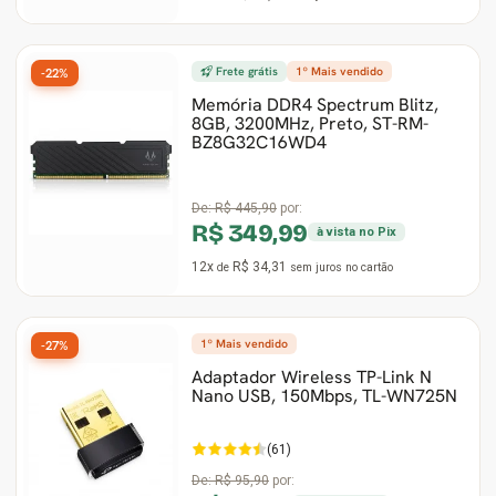
Frete grátis
1º Mais vendido
-22%
Memória DDR4 Spectrum Blitz,
8GB, 3200MHz, Preto, ST-RM-
BZ8G32C16WD4
De:
R$ 445,90
por:
R$ 349,99
à vista no Pix
12x
R$ 34,31
de
sem juros
no cartão
1º Mais vendido
-27%
Adaptador Wireless TP-Link N
Nano USB, 150Mbps, TL-WN725N
(61)
De:
R$ 95,90
por: