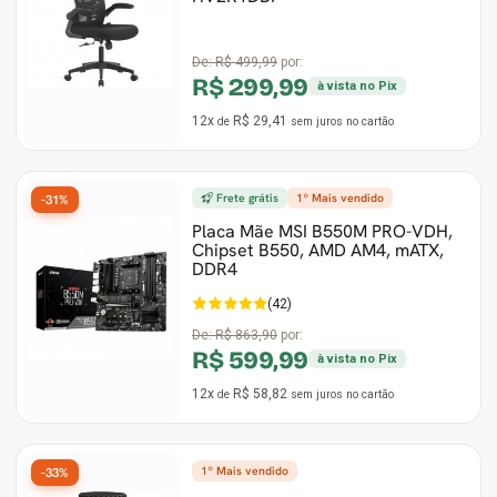
De:
R$ 499,99
por:
R$ 299,99
à vista no Pix
12x
R$ 29,41
de
sem juros
no cartão
Frete grátis
1º Mais vendido
-31%
Placa Mãe MSI B550M PRO-VDH,
Chipset B550, AMD AM4, mATX,
DDR4
(42)
De:
R$ 863,90
por:
R$ 599,99
à vista no Pix
12x
R$ 58,82
de
sem juros
no cartão
1º Mais vendido
-33%