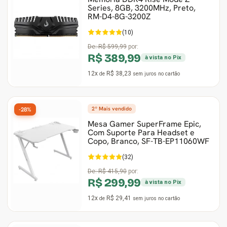
Series, 8GB, 3200MHz, Preto,
RM-D4-8G-3200Z
(10)
De:
R$ 599,99
por:
R$ 389,99
à vista no Pix
12x
R$ 38,23
de
sem juros
no cartão
2º Mais vendido
-28%
Mesa Gamer SuperFrame Epic,
Com Suporte Para Headset e
Copo, Branco, SF-TB-EP11060WF
(32)
De:
R$ 415,90
por:
R$ 299,99
à vista no Pix
12x
R$ 29,41
de
sem juros
no cartão