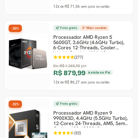
12x
R$ 71,56
de
sem juros
no cartão
Frete grátis
2º Mais vendido
-30%
Processador AMD Ryzen 5
5600GT, 3.6GHz (4.6GHz Turbo),
6-Cores 12-Threads, Cooler
Wraith Stealth, AM4, 10
(277)
De:
R$ 1.265,90
por:
R$ 879,99
à vista no Pix
12x
R$ 86,27
de
sem juros
no cartão
Frete grátis
-32%
Processador AMD Ryzen 9
9900X3D, 4.4GHz (5.5GHz Turbo),
12-Cores 24-Threads, AM5, Sem
Cooler, 100-1000013
(32)