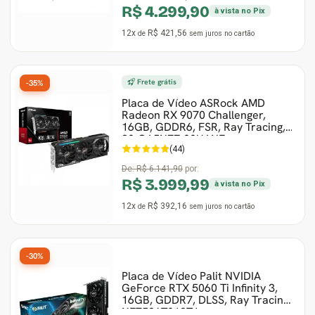
R$ 4.299,90
à vista no Pix
12x
R$ 421,56
de
sem juros
no cartão
Frete grátis
-35%
Placa de Vídeo ASRock AMD
Radeon RX 9070 Challenger,
16GB, GDDR6, FSR, Ray Tracing,
90-GA5NZZ-00UANF
(44)
De:
R$ 6.141,90
por:
R$ 3.999,99
à vista no Pix
12x
R$ 392,16
de
sem juros
no cartão
-30%
Placa de Vídeo Palit NVIDIA
GeForce RTX 5060 Ti Infinity 3,
16GB, GDDR7, DLSS, Ray Tracing,
NE7506T019T1-