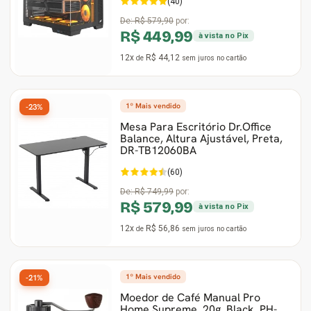
(40)
De:
R$ 579,90
por:
R$ 449,99
à vista no Pix
12x
R$ 44,12
de
sem juros
no cartão
1º Mais vendido
-23%
Mesa Para Escritório Dr.Office
Balance, Altura Ajustável, Preta,
DR-TB12060BA
(60)
De:
R$ 749,99
por:
R$ 579,99
à vista no Pix
12x
R$ 56,86
de
sem juros
no cartão
1º Mais vendido
-21%
Moedor de Café Manual Pro
Home Supreme, 20g, Black, PH-