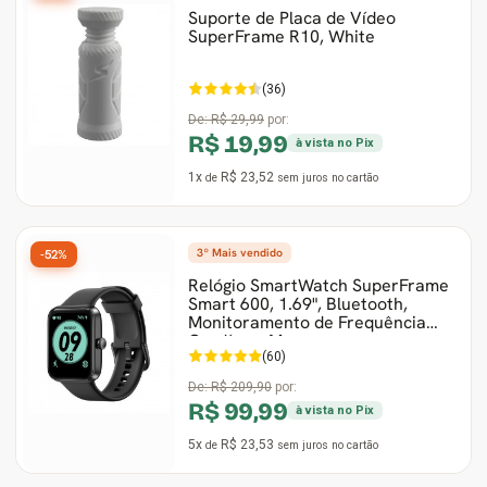
Suporte de Placa de Vídeo
SuperFrame R10, White
(36)
De:
R$ 29,99
por:
R$ 19,99
à vista no Pix
1x
R$ 23,52
de
sem juros
no cartão
3º Mais vendido
-52%
Relógio SmartWatch SuperFrame
Smart 600, 1.69", Bluetooth,
Monitoramento de Frequência
Cardíaca, Mus
(60)
De:
R$ 209,90
por:
R$ 99,99
à vista no Pix
5x
R$ 23,53
de
sem juros
no cartão