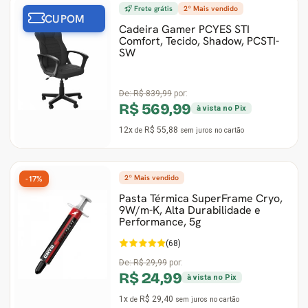
Frete grátis
2º Mais vendido
CUPOM
Cadeira Gamer PCYES STI
Comfort, Tecido, Shadow, PCSTI-
SW
De:
R$ 839,99
por:
R$ 569,99
à vista no Pix
12x
R$ 55,88
de
sem juros
no cartão
2º Mais vendido
-17%
Pasta Térmica SuperFrame Cryo,
9W/m-K, Alta Durabilidade e
Performance, 5g
(68)
De:
R$ 29,99
por:
R$ 24,99
à vista no Pix
1x
R$ 29,40
de
sem juros
no cartão