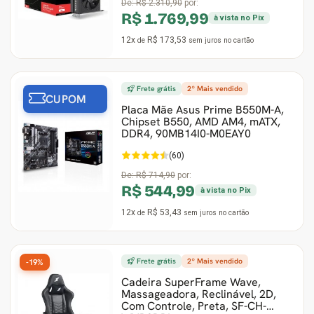
De:
R$ 2.310,90
por:
R$ 1.769,99
à vista no Pix
12x
R$ 173,53
de
sem juros
no cartão
Frete grátis
2º Mais vendido
CUPOM
Placa Mãe Asus Prime B550M-A,
Chipset B550, AMD AM4, mATX,
DDR4, 90MB14I0-M0EAY0
(60)
De:
R$ 714,90
por:
R$ 544,99
à vista no Pix
12x
R$ 53,43
de
sem juros
no cartão
Frete grátis
2º Mais vendido
-19%
Cadeira SuperFrame Wave,
Massageadora, Reclinável, 2D,
Com Controle, Preta, SF-CH-