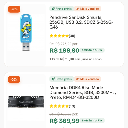
Frete grátis
3º Mais vendido
-28%
Pendrive SanDisk Smurfs,
256GB, USB 3.2, SDCZIS-256G-
G46
(38)
De:
R$ 276,90
por:
R$ 199,90
à vista no Pix
11x
R$ 21,38
de
sem juros
no cartão
Frete grátis
3º Mais vendido
-26%
Memória DDR4 Rise Mode
Diamond Series, 8GB, 3200MHz,
Preto, RM-D4-8G-3200D
(13)
De:
R$ 499,99
por:
R$ 369,99
à vista no Pix