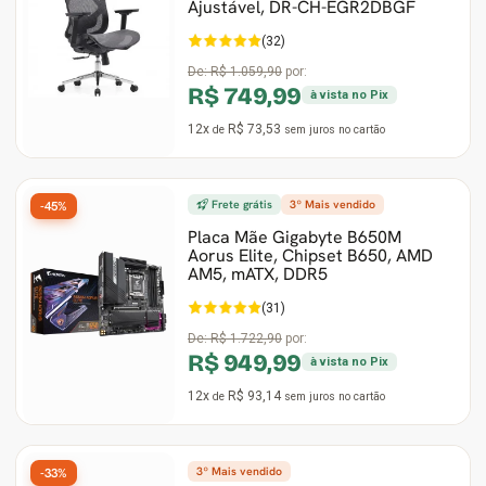
Ajustável, DR-CH-EGR2DBGF
(32)
De:
R$ 1.059,90
por:
R$ 749,99
à vista no Pix
12x
R$ 73,53
de
sem juros
no cartão
Frete grátis
3º Mais vendido
-45%
Placa Mãe Gigabyte B650M
Aorus Elite, Chipset B650, AMD
AM5, mATX, DDR5
(31)
De:
R$ 1.722,90
por:
R$ 949,99
à vista no Pix
12x
R$ 93,14
de
sem juros
no cartão
3º Mais vendido
-33%