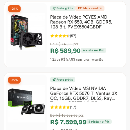
Frete grátis
19º Mais vendido
-21%
Gabinete Liketec
Fonte Thermaltake
Placa de Vídeo PCYES AMD
Radeon RX 550, 4GB, GDDR5,
128-Bit, PVEX5504GBDF
Ver Todos
Fontes Diversas
(57)
Ver Todos
De:
R$ 743,90
por:
R$ 589,90
à vista no Pix
12x
R$ 57,83
de
sem juros
no cartão
Frete grátis
-29%
Placa de Vídeo MSI NVIDIA
GeForce RTX 5070 Ti Ventus 3X
OC, 16GB, GDDR7, DLSS, Ray
Tracing, G507T-16V3C
(17)
De:
R$ 10.693,90
por:
R$ 7.599,99
à vista no Pix