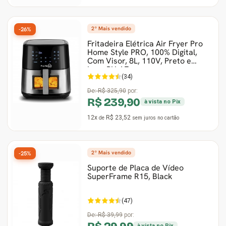
2º Mais vendido
-26%
Fritadeira Elétrica Air Fryer Pro
Home Style PRO, 100% Digital,
Com Visor, 8L, 110V, Preto e
Inox, PH-AF-
(34)
De:
R$ 325,90
por:
R$ 239,90
à vista no Pix
12x
R$ 23,52
de
sem juros
no cartão
2º Mais vendido
-25%
Suporte de Placa de Vídeo
SuperFrame R15, Black
(47)
De:
R$ 39,99
por:
à vista no Pix