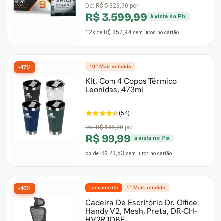
De:
R$ 5.323,90
por:
R$ 3.599,99
à vista no Pix
12x
R$ 352,94
de
sem juros
no cartão
10º Mais vendido
-47%
KIt, Com 4 Copos Térmico
Leonidas, 473ml
(54)
De:
R$ 188,20
por:
R$ 99,99
à vista no Pix
5x
R$ 23,53
de
sem juros
no cartão
Lançamento
1º Mais vendido
-40%
Cadeira De Escritório Dr. Office
Handy V2, Mesh, Preta, DR-CH-
HV2R1DBF