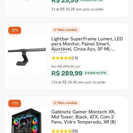
R$ 29,99
1x
R$ 35,28
de
sem juros
no cartão
2º Mais vendido
-27%
Lightbar SuperFrame Lumen, LED
para Monitor, Painel Smart,
Ajustável, Cinza Aço, SF-ML-
LN450B
(19)
De:
R$ 399,90
por:
R$ 289,99
à vista no Pix
12x
R$ 28,43
de
sem juros
no cartão
2º Mais vendido
-17%
Gabinete Gamer Montech XR,
Mid Tower, Black, ATX, Com 3
Fans, Vidro Temperado, XR (B)
(58)