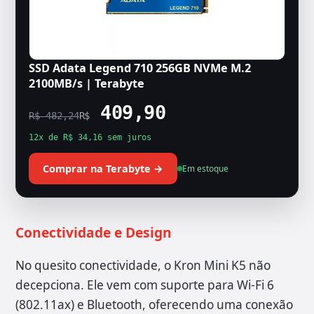
SSD Adata Legend 710 256GB NVMe M.2
2100MB/s | Terabyte
409,90
R$ 482,24
R$
12x de R$ 34,16 sem juros
Comprar na Terabyte →
Em estoque
Conectividade e Design
No quesito conectividade, o Kron Mini K5 não
decepciona. Ele vem com suporte para Wi-Fi 6
(802.11ax) e Bluetooth, oferecendo uma conexão