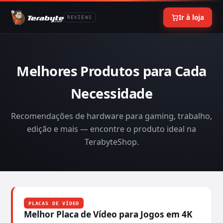
Ir à loja
REVIEWS
Melhores Produtos para Cada
Necessidade
Recomendações de hardware para gaming, trabalho,
edição e mais — encontre o produto ideal na
TerabyteShop.
PLACAS DE VÍDEO
Melhor Placa de Vídeo para Jogos em 4K