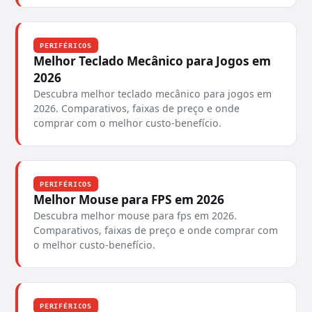
PERIFÉRICOS
Melhor Teclado Mecânico para Jogos em
2026
Descubra melhor teclado mecânico para jogos em
2026. Comparativos, faixas de preço e onde
comprar com o melhor custo-benefício.
PERIFÉRICOS
Melhor Mouse para FPS em 2026
Descubra melhor mouse para fps em 2026.
Comparativos, faixas de preço e onde comprar com
o melhor custo-benefício.
PERIFÉRICOS