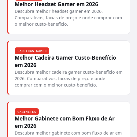
Melhor Headset Gamer em 2026
Descubra melhor headset gamer em 2026.
Comparativos, faixas de preço e onde comprar com
o melhor custo-benefício.
CADEIRAS GAMER
Melhor Cadeira Gamer Custo-Benefício
em 2026
Descubra melhor cadeira gamer custo-benefício em
2026. Comparativos, faixas de preço e onde
comprar com o melhor custo-benefício.
GABINETES
Melhor Gabinete com Bom Fluxo de Ar
em 2026
Descubra melhor gabinete com bom fluxo de ar em