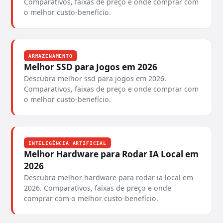
Comparativos, faixas de preço e onde comprar com
o melhor custo-benefício.
ARMAZENAMENTO
Melhor SSD para Jogos em 2026
Descubra melhor ssd para jogos em 2026.
Comparativos, faixas de preço e onde comprar com
o melhor custo-benefício.
INTELIGÊNCIA ARTIFICIAL
Melhor Hardware para Rodar IA Local em
2026
Descubra melhor hardware para rodar ia local em
2026. Comparativos, faixas de preço e onde
comprar com o melhor custo-benefício.