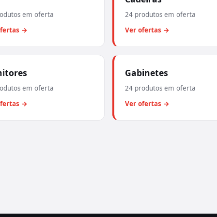
odutos em oferta
24 produtos em oferta
ofertas →
Ver ofertas →
itores
Gabinetes
odutos em oferta
24 produtos em oferta
ofertas →
Ver ofertas →