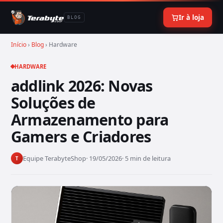
Ir à loja
BLOG
Início
›
Blog
› Hardware
HARDWARE
addlink 2026: Novas
Soluções de
Armazenamento para
Gamers e Criadores
Equipe TerabyteShop
· 19/05/2026
· 5 min de leitura
T