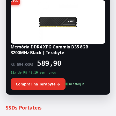
-15%
Memória DDR4 XPG Gammix D35 8GB
3200MHz Black | Terabyte
589,90
R$ 694,00
R$
12x de R$ 49,16 sem juros
Comprar na Terabyte →
Em estoque
SSDs Portáteis