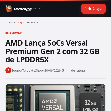
Ir à loja
BLOG
Início
›
Blog
› Hardware
HARDWARE
AMD Lança SoCs Versal
Premium Gen 2 com 32 GB
de LPDDR5X
Equipe TerabyteShop
· 30/06/2026
· 5 min de leitura
T