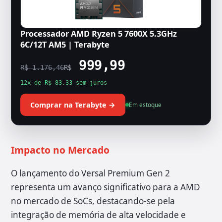
Processador AMD Ryzen 5 7600X 5.3GHz
6C/12T AM5 | Terabyte
999,99
R$ 1.176,46
R$
12x de R$ 83,33 sem juros
Comprar na Terabyte →
Em estoque
Impacto no Mercado
O lançamento do Versal Premium Gen 2
representa um avanço significativo para a AMD
no mercado de SoCs, destacando-se pela
integração de memória de alta velocidade e