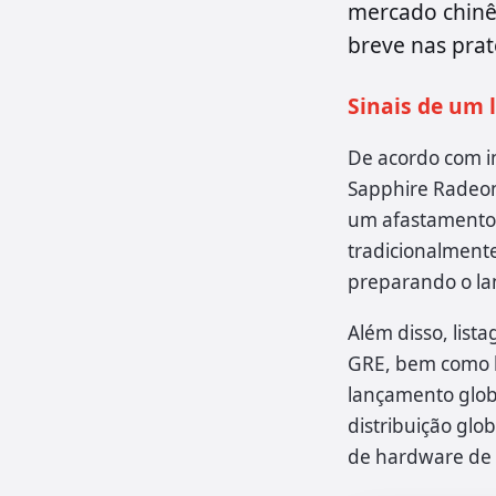
mercado chinês
breve nas prat
Sinais de um 
De acordo com i
Sapphire Radeo
um afastamento 
tradicionalment
preparando o la
Além disso, lis
GRE, bem como li
lançamento glob
distribuição glo
de hardware de