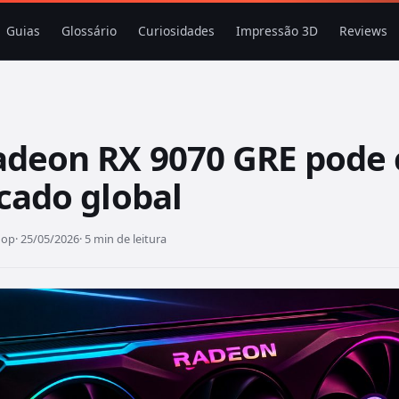
Guias
Glossário
Curiosidades
Impressão 3D
Reviews
deon RX 9070 GRE pode 
cado global
hop
· 25/05/2026
· 5 min de leitura