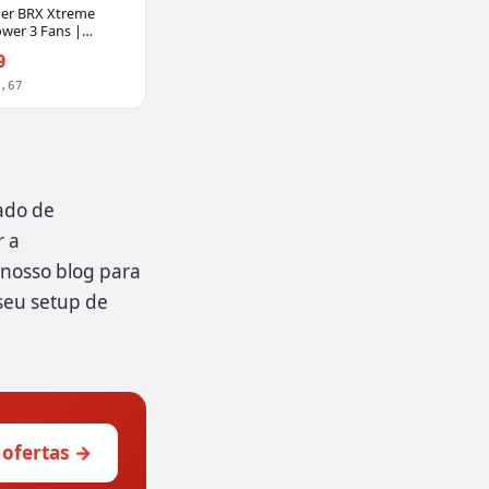
er BRX Xtreme
ower 3 Fans |
9
6,67
ado de
r a
nosso blog para
seu setup de
 ofertas →