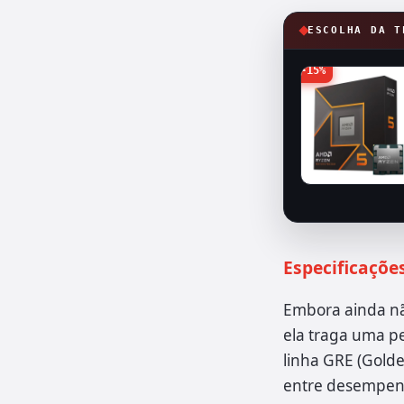
ESCOLHA DA T
-15%
Especificaçõe
Embora ainda nã
ela traga uma p
linha GRE (Golde
entre desempenh