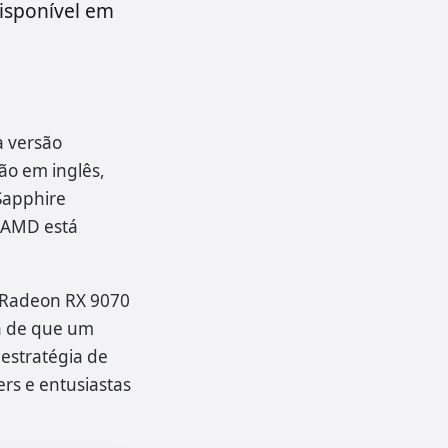
disponível em
a versão
o em inglês,
Sapphire
a AMD está
 Radeon RX 9070
ta de que um
estratégia de
rs e entusiastas