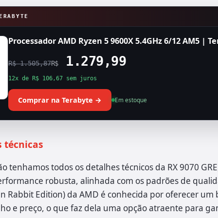
ERABYTE
Processador AMD Ryzen 5 9600X 5.4GHz 6/12 AM5 | Te
1.279,99
R$ 1.505,87
R$
12x de R$ 106,67 sem juros
Comprar na Terabyte →
Em estoque
s técnicas
o tenhamos todos os detalhes técnicos da RX 9070 GRE
erformance robusta, alinhada com os padrões de quali
n Rabbit Edition) da AMD é conhecida por oferecer um 
o e preço, o que faz dela uma opção atraente para g