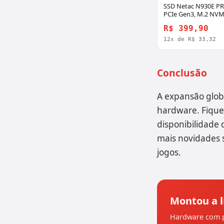
SSD Netac N930E PR
PCIe Gen3, M.2 NVM
Leitura 970MBs e G
R$ 399,90
650MBs, NT01N930E
12x de R$ 33,32
Conclusão
A expansão glob
hardware. Fique 
disponibilidade
mais novidades 
jogos.
Montou a l
Hardware com p