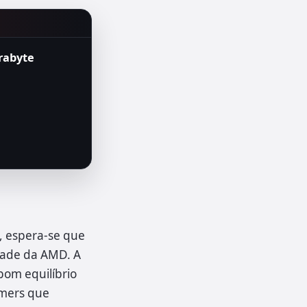
rabyte
, espera-se que
dade da AMD. A
bom equilíbrio
amers que