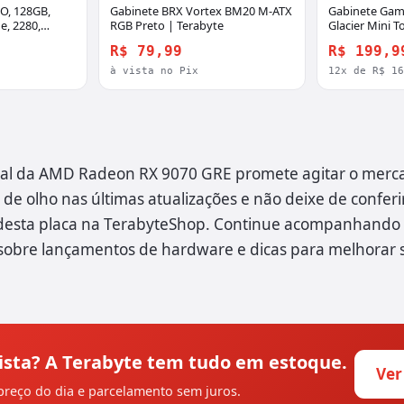
O, 128GB,
Gabinete BRX Vortex BM20 M-ATX
Gabinete Gam
e, 2280,
RGB Preto | Terabyte
Glacier Mini T
ravação
Terabyte
R$ 79,99
R$ 199,9
-128G-E4X
à vista no Pix
12x de R$ 1
al da AMD Radeon RX 9070 GRE promete agitar o merc
de olho nas últimas atualizações e não deixe de conferi
 desta placa na TerabyteShop. Continue acompanhando 
sobre lançamentos de hardware e dicas para melhorar 
ista? A Terabyte tem tudo em estoque.
Ver
reço do dia e parcelamento sem juros.