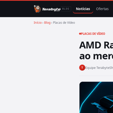
Notícias
Ofertas
BLOG
Início
›
Blog
› Placas de Vídeo
PLACAS DE VÍDEO
AMD Ra
ao mer
Equipe TerabyteS
T