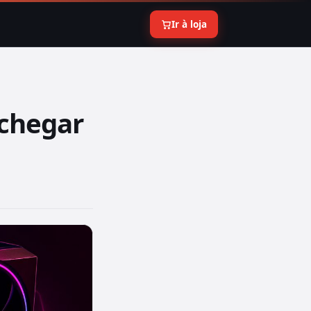
Ir à loja
chegar