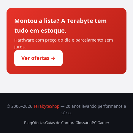
Montou a lista? A Terabyte tem
tudo em estoque.
Hardware com preço do dia e parcelamento sem
juros.
Ver ofertas →
© 2006–2026
TerabyteShop
— 20 anos levando performance a
sério.
Blog
Ofertas
Guias de Compra
Glossário
PC Gamer