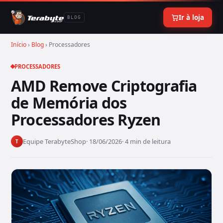
Ir à loja
BLOG
Início
›
Blog
› Processadores
PROCESSADORES
AMD Remove Criptografia
de Memória dos
Processadores Ryzen
Equipe TerabyteShop
· 18/06/2026
· 4 min de leitura
T