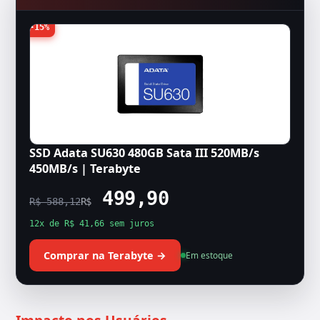
-15%
SSD Adata SU630 480GB Sata III 520MB/s
450MB/s | Terabyte
499,90
R$ 588,12
R$
12x de R$ 41,66 sem juros
Comprar na Terabyte →
Em estoque