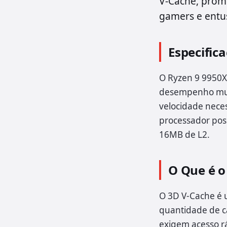
V-Cache, prom
gamers e entu
Especific
O Ryzen 9 9950X
desempenho mult
velocidade neces
processador pos
16MB de L2.
O Que é o
O 3D V-Cache é 
quantidade de c
exigem acesso r