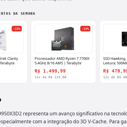
ERTAS DA SEMANA
-15%
-15%
rek Clarity
Processador AMD Ryzen 7 7700X
SSD Hawking, 4
 Terabyte
5.4GHz 8/16 AM5 | Terabyte
Leitura: 500M
450MBs, HST
R$ 1.499,99
R$ 479,9
12x de R$ 125,00
12x de R$ 4
o
950X3D2 representa um avanço significativo na tecnol
especialmente com a integração do 3D V-Cache. Para g