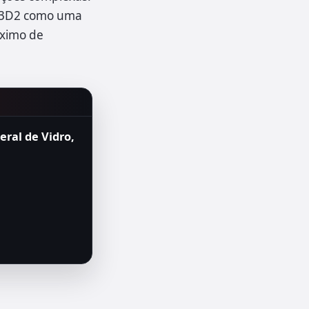
50X3D2 como uma
áximo de
ral de Vidro,