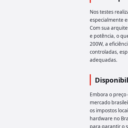
Nos testes real
especialmente e
Com sua arquitet
e potência, o qu
200W, a eficiên
controladas, es
adequadas.
Disponibil
Embora o preço 
mercado brasile
os impostos loca
hardware no Bra
para garantir o 