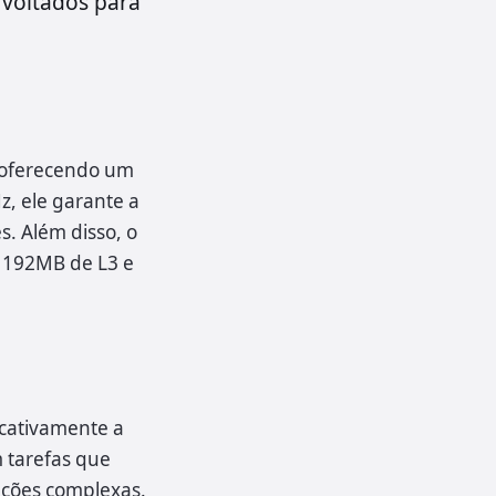
 voltados para
 oferecendo um
, ele garante a
s. Além disso, o
 192MB de L3 e
icativamente a
 tarefas que
ações complexas.