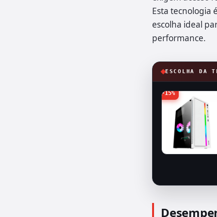
Esta tecnologia
escolha ideal p
performance.
ESCOLHA DA T
-15%
Desempenh