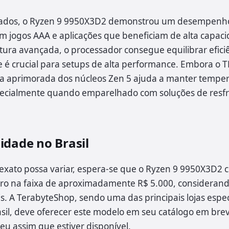
izados, o Ryzen 9 9950X3D2 demonstrou um desempenho
m jogos AAA e aplicações que beneficiam de alta capaci
ura avançada, o processador consegue equilibrar efici
e é crucial para setups de alta performance. Embora o T
cia aprimorada dos núcleos Zen 5 ajuda a manter tempe
pecialmente quando emparelhado com soluções de resf
idade no Brasil
exato possa variar, espera-se que o Ryzen 9 9950X3D2 
iro na faixa de aproximadamente R$ 5.000, considerand
is. A TerabyteShop, sendo uma das principais lojas espe
sil, deve oferecer este modelo em seu catálogo em brev
seu assim que estiver disponível.