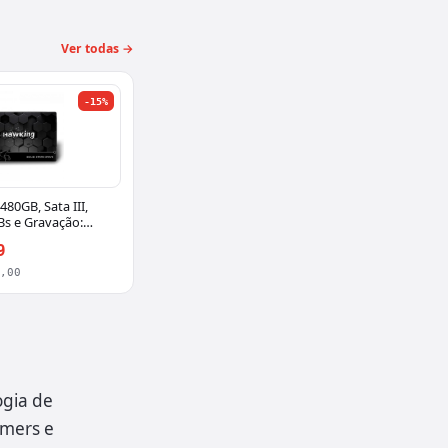
Ver todas →
-15%
80GB, Sata III,
Bs e Gravação:
V-SATA480W
9
0,00
ogia de
amers e