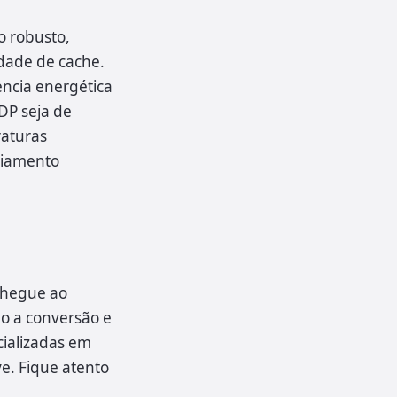
 robusto,
dade de cache.
ência energética
DP seja de
raturas
riamento
chegue ao
o a conversão e
cializadas em
e. Fique atento