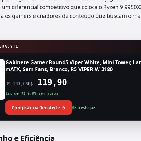
 é um diferencial competitivo que coloca o Ryzen 9 99
ara os gamers e criadores de conteúdo que buscam o m
ERABYTE
Gabinete Gamer Round5 Viper White, Mini Tower, Late
mATX, Sem Fans, Branco, R5-VIPER-W-2180
119,90
R$ 141,06
R$
12x de R$ 9,99 sem juros
Comprar na Terabyte →
Em estoque
o e Eficiência