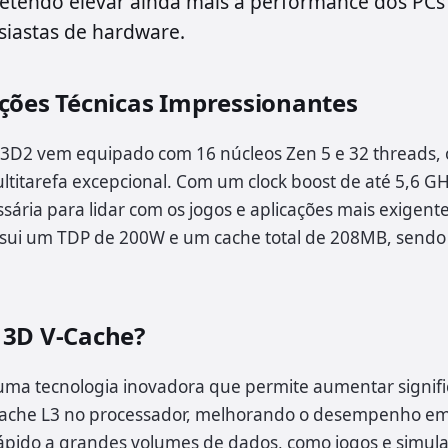
etendo elevar ainda mais a performance dos PCs
siastas de hardware.
ações Técnicas Impressionantes
3D2 vem equipado com 16 núcleos Zen 5 e 32 threads,
itarefa excepcional. Com um clock boost de até 5,6 GHz
sária para lidar com os jogos e aplicações mais exigente
sui um TDP de 200W e um cache total de 208MB, sendo
 3D V-Cache?
uma tecnologia inovadora que permite aumentar signif
ache L3 no processador, melhorando o desempenho em
ápido a grandes volumes de dados, como jogos e simul