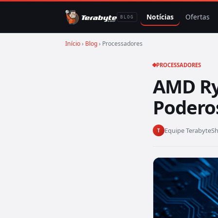
Notícias
Ofertas
BLOG
Início
›
Blog
› Processadores
PROCESSADORES
AMD Ry
Podero
Equipe TerabyteS
T