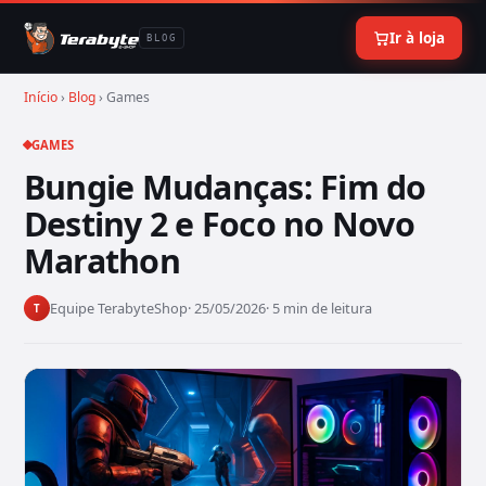
Ir à loja
BLOG
Início
›
Blog
› Games
GAMES
Bungie Mudanças: Fim do
Destiny 2 e Foco no Novo
Marathon
Equipe TerabyteShop
· 25/05/2026
· 5 min de leitura
T