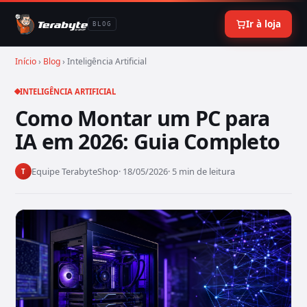
Ir à loja
BLOG
Início
›
Blog
› Inteligência Artificial
INTELIGÊNCIA ARTIFICIAL
Como Montar um PC para
IA em 2026: Guia Completo
Equipe TerabyteShop
· 18/05/2026
· 5 min de leitura
T