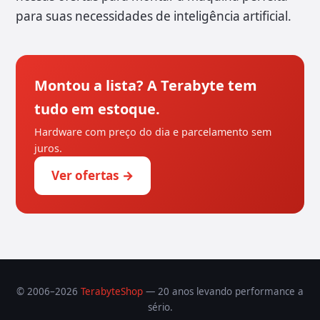
para suas necessidades de inteligência artificial.
Montou a lista? A Terabyte tem
tudo em estoque.
Hardware com preço do dia e parcelamento sem
juros.
Ver ofertas →
© 2006–2026
TerabyteShop
— 20 anos levando performance a
sério.