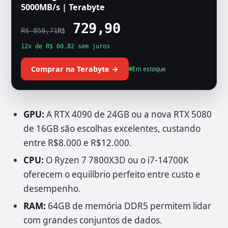
5000MB/s | Terabyte
729,90
R$ 858,71
R$
12x de R$ 60,82 sem juros
Comprar na Terabyte →
Em estoque
GPU:
A RTX 4090 de 24GB ou a nova RTX 5080
de 16GB são escolhas excelentes, custando
entre R$8.000 e R$12.000.
CPU:
O Ryzen 7 7800X3D ou o i7-14700K
oferecem o equilíbrio perfeito entre custo e
desempenho.
RAM:
64GB de memória DDR5 permitem lidar
com grandes conjuntos de dados.