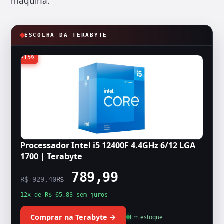
máquina.
ESCOLHA DA TERABYTE
-15%
Processador Intel i5 12400F 4.4GHz 6/12 LGA
1700 | Terabyte
789,99
R$ 929,40
R$
12x de R$ 65,83 sem juros
Comprar na Terabyte →
Em estoque