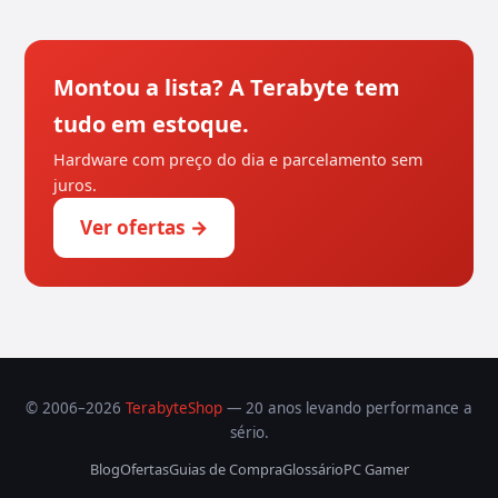
Montou a lista? A Terabyte tem
tudo em estoque.
Hardware com preço do dia e parcelamento sem
juros.
Ver ofertas →
© 2006–2026
TerabyteShop
— 20 anos levando performance a
sério.
Blog
Ofertas
Guias de Compra
Glossário
PC Gamer