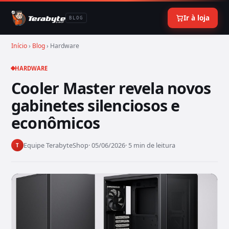
Ir à loja
BLOG
Início
›
Blog
› Hardware
HARDWARE
Cooler Master revela novos
gabinetes silenciosos e
econômicos
Equipe TerabyteShop
· 05/06/2026
· 5 min de leitura
T