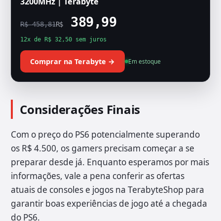
3200MHz | Terabyte
389,99
R$ 458,81
R$
12x de R$ 32,50 sem juros
Comprar na Terabyte →
Em estoque
Considerações Finais
Com o preço do PS6 potencialmente superando
os R$ 4.500, os gamers precisam começar a se
preparar desde já. Enquanto esperamos por mais
informações, vale a pena conferir as ofertas
atuais de consoles e jogos na TerabyteShop para
garantir boas experiências de jogo até a chegada
do PS6.