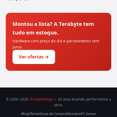
Montou a lista? A Terabyte tem
tudo em estoque.
Hardware com preço do dia e parcelamento sem
juros.
Ver ofertas →
© 2006–2026
TerabyteShop
— 20 anos levando performance a
sério.
Blog
Ofertas
Guias de Compra
Glossário
PC Gamer