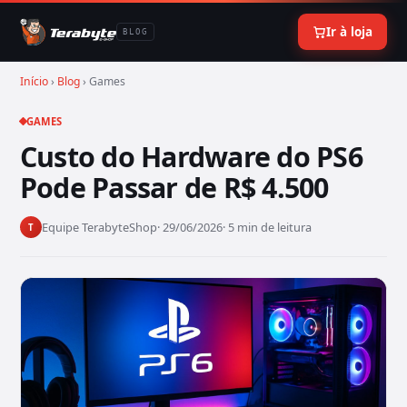
Ir à loja
BLOG
Início
›
Blog
› Games
GAMES
Custo do Hardware do PS6
Pode Passar de R$ 4.500
Equipe TerabyteShop
· 29/06/2026
· 5 min de leitura
T