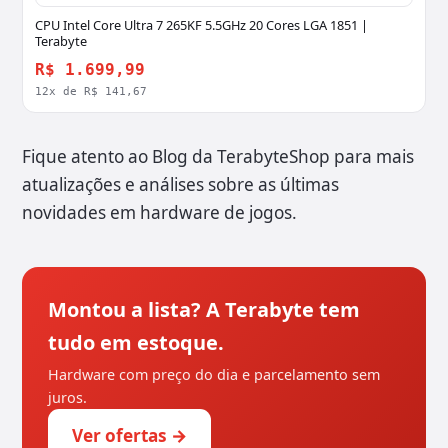
CPU Intel Core Ultra 7 265KF 5.5GHz 20 Cores LGA 1851 |
Terabyte
R$ 1.699,99
12x de R$ 141,67
Fique atento ao Blog da TerabyteShop para mais
atualizações e análises sobre as últimas
novidades em hardware de jogos.
Montou a lista? A Terabyte tem
tudo em estoque.
Hardware com preço do dia e parcelamento sem
juros.
Ver ofertas →