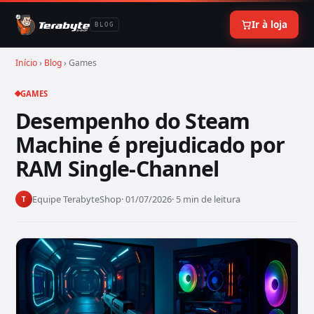
Ir à loja
BLOG
Início
›
Blog
› Games
GAMES
Desempenho do Steam
Machine é prejudicado por
RAM Single-Channel
Equipe TerabyteShop
· 01/07/2026
· 5 min de leitura
T