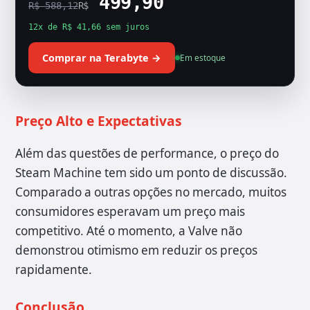
499,90
R$ 588,12
R$
12x de R$ 41,66 sem juros
Comprar na Terabyte →
Em estoque
Preço Alto e Expectativas
Além das questões de performance, o preço do
Steam Machine tem sido um ponto de discussão.
Comparado a outras opções no mercado, muitos
consumidores esperavam um preço mais
competitivo. Até o momento, a Valve não
demonstrou otimismo em reduzir os preços
rapidamente.
Conclusão