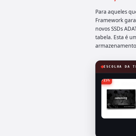
Para aqueles qu
Framework garan
novos SSDs ADAT
tabela. Esta é u
armazenamento rá
ESCOLHA DA T
-15%