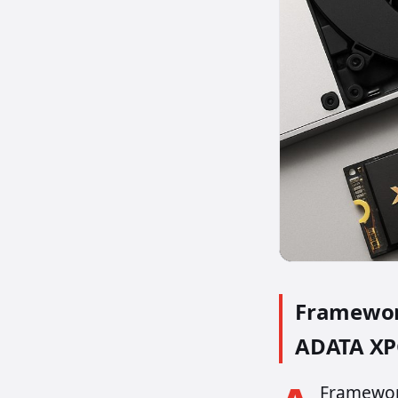
Framewor
ADATA XP
Framewor