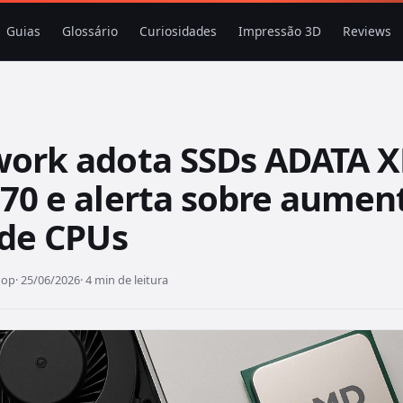
Guias
Glossário
Curiosidades
Impressão 3D
Reviews
ork adota SSDs ADATA 
70 e alerta sobre aumen
 de CPUs
hop
· 25/06/2026
· 4 min de leitura