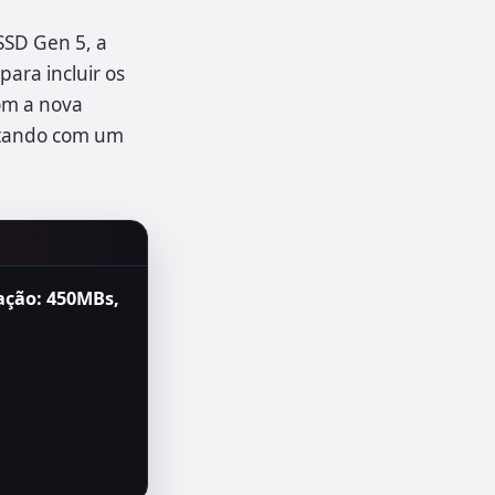
SSD Gen 5, a
ara incluir os
om a nova
ontando com um
vação: 450MBs,