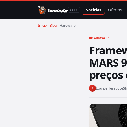
Notícias
Ofertas
BLOG
Início
›
Blog
› Hardware
HARDWARE
Framew
MARS 9
preços
Equipe TerabyteS
T