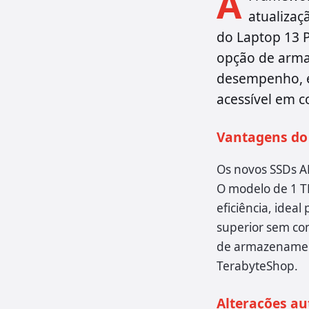
A
atualizaç
do Laptop 13 
opção de arma
desempenho, ef
acessível em 
Vantagens do
Os novos SSDs A
O modelo de 1 T
eficiência, ide
superior sem co
de armazenamento
TerabyteShop.
Alterações au