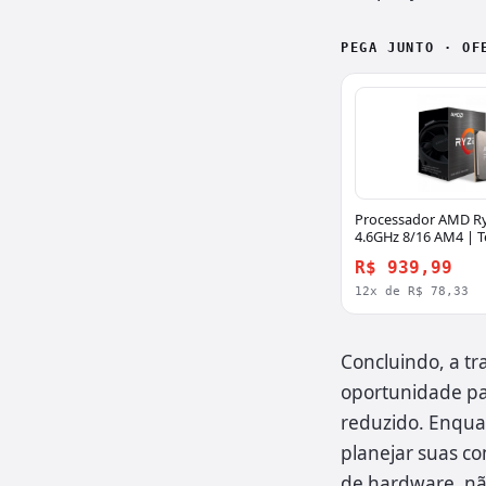
PEGA JUNTO · OF
Processador AMD Ry
4.6GHz 8/16 AM4 | T
R$ 939,99
12x de R$ 78,33
Concluindo, a t
oportunidade p
reduzido. Enquan
planejar suas c
de hardware, nã