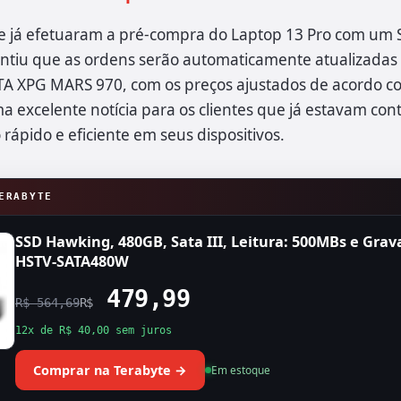
e já efetuaram a pré-compra do Laptop 13 Pro com um 
tiu que as ordens serão automaticamente atualizadas p
A XPG MARS 970, com os preços ajustados de acordo c
ma excelente notícia para os clientes que já estavam c
pido e eficiente em seus dispositivos.
ERABYTE
SSD Hawking, 480GB, Sata III, Leitura: 500MBs e Gra
HSTV-SATA480W
479,99
R$ 564,69
R$
12x de R$ 40,00 sem juros
Comprar na Terabyte →
Em estoque