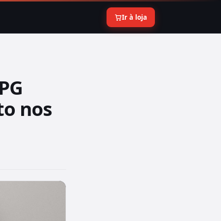
Ir à loja
XPG
to nos