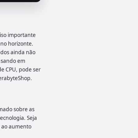
iso importante
no horizonte.
ados ainda não
ensando em
de CPU, pode ser
TerabyteShop.
mado sobre as
ecnologia. Seja
ar ao aumento