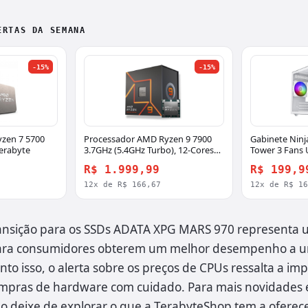
ERTAS DA SEMANA
-15%
-15%
zen 7 5700
Processador AMD Ryzen 9 7900
Gabinete Ninj
erabyte
3.7GHz (5.4GHz Turbo), 12-Cores
Tower 3 Fans 
24-Threads, AM5, 100-
R$ 1.999,99
R$ 199,9
100000590WOF
12x de R$ 166,67
12x de R$ 1
ransição para os SSDs ADATA XPG MARS 970 representa
ara consumidores obterem um melhor desempenho a u
to isso, o alerta sobre os preços de CPUs ressalta a im
ompras de hardware com cuidado. Para mais novidades e
o deixe de explorar o que a TerabyteShop tem a oferece