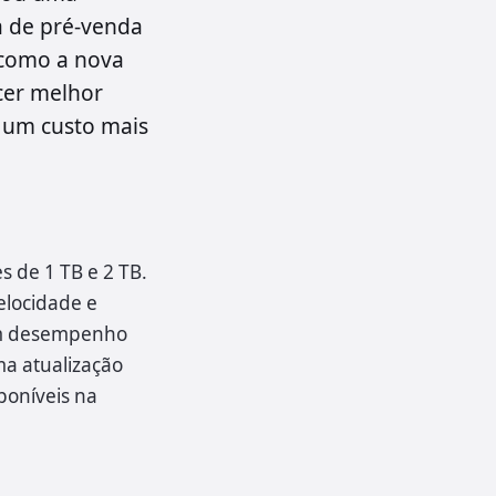
a de pré-venda
 como a nova
cer melhor
e um custo mais
 de 1 TB e 2 TB.
elocidade e
 um desempenho
a atualização
poníveis na