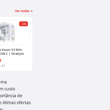
Ver todas →
-15%
a Kazan X3 Mini
USB-C | Terabyte
9
6,67
 uma
m custo
portância de
 ótimas ofertas
r.