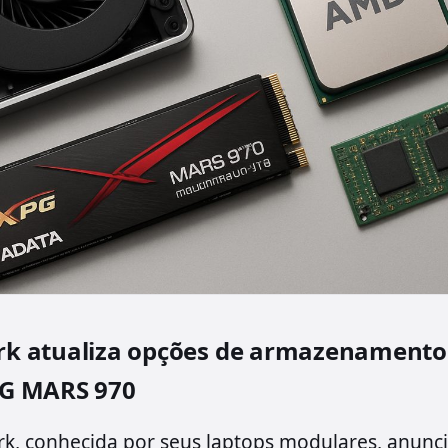
k atualiza opções de armazenamento
G MARS 970
k, conhecida por seus laptops modulares, anun