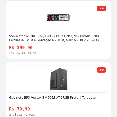
-15%
SSD Netac N930E PRO, 128GB, PCIe Gen3, M.2 NVMe, 2280,
Leitura 970MBs e Gravação 650MBs, NT01N930E-128G-E4X
R$ 399,90
12x de R$ 33,32
-15%
Gabinete BRX Vortex BM20 M-ATX RGB Preto | Terabyte
R$ 79,99
à vista no Pix