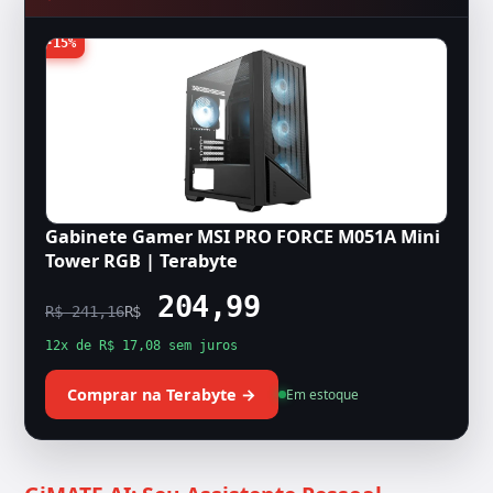
-15%
Gabinete Gamer MSI PRO FORCE M051A Mini
Tower RGB | Terabyte
204,99
R$ 241,16
R$
12x de R$ 17,08 sem juros
Comprar na Terabyte →
Em estoque