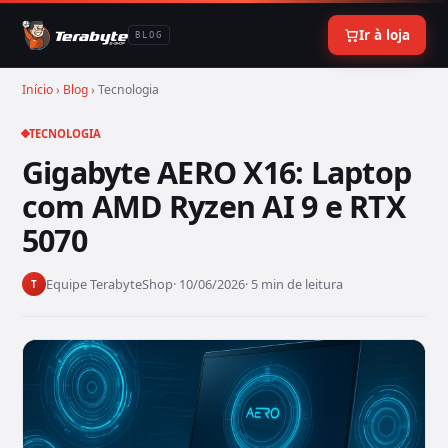
Ir à loja
BLOG
Início
›
Blog
› Tecnologia
TECNOLOGIA
Gigabyte AERO X16: Laptop
com AMD Ryzen AI 9 e RTX
5070
Equipe TerabyteShop
· 10/06/2026
· 5 min de leitura
T