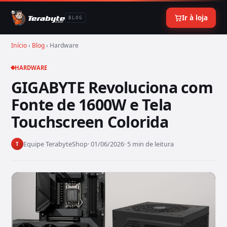
Ir à loja
BLOG
Início
›
Blog
› Hardware
HARDWARE
GIGABYTE Revoluciona com
Fonte de 1600W e Tela
Touchscreen Colorida
Equipe TerabyteShop
· 01/06/2026
· 5 min de leitura
T