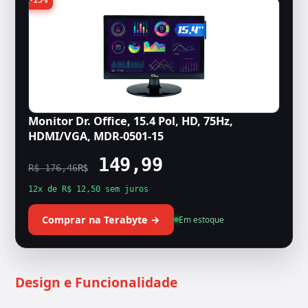
-15%
Monitor Dr. Office, 15.4 Pol, HD, 75Hz,
HDMI/VGA, MDR-0501-15
149,99
R$ 176,46
R$
12x de R$ 12,50 sem juros
Comprar na Terabyte →
Em estoque
Design e Funcionalidade