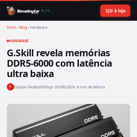
Ir à loja
BLOG
Início
›
Blog
› Hardware
HARDWARE
G.Skill revela memórias
DDR5-6000 com latência
ultra baixa
Equipe TerabyteShop
· 03/06/2026
· 4 min de leitura
T