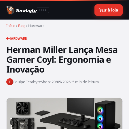
Ir à loja
BLOG
Início
›
Blog
› Hardware
HARDWARE
Herman Miller Lança Mesa
Gamer Coyl: Ergonomia e
Inovação
Equipe TerabyteShop
· 20/05/2026
· 5 min de leitura
T