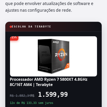
que pode envolver atualizações de software e
ajustes nas configurações de rede.
ESCOLHA DA TERABYTE
-15%
Processador AMD Ryzen 7 5800XT 4.8GHz
8C/16T AM4 | Terabyte
1.599,99
R$ 1.882,34
R$
12x de R$ 133,33 sem juros