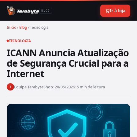
Ir à loja
BLOG
Início
›
Blog
› Tecnologia
TECNOLOGIA
ICANN Anuncia Atualização
de Segurança Crucial para a
Internet
Equipe TerabyteShop
· 20/05/2026
· 5 min de leitura
T