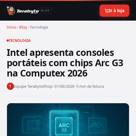
Ir à loja
BLOG
Início
›
Blog
› Tecnologia
TECNOLOGIA
Intel apresenta consoles
portáteis com chips Arc G3
na Computex 2026
Equipe TerabyteShop
· 01/06/2026
· 5 min de leitura
T