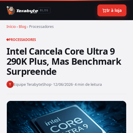
Ir à loja
BLOG
Início
›
Blog
› Processadores
PROCESSADORES
Intel Cancela Core Ultra 9
290K Plus, Mas Benchmark
Surpreende
Equipe TerabyteShop
· 12/06/2026
· 4 min de leitura
T