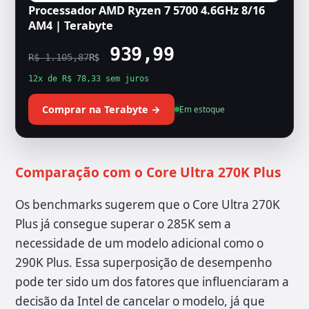
Processador AMD Ryzen 7 5700 4.6GHz 8/16
AM4 | Terabyte
939,99
R$ 1.105,87
R$
12x de R$ 78,33 sem juros
Comprar na Terabyte →
Em estoque
Comparação com o Core Ultra 270K Plus
Os benchmarks sugerem que o Core Ultra 270K
Plus já consegue superar o 285K sem a
necessidade de um modelo adicional como o
290K Plus. Essa superposição de desempenho
pode ter sido um dos fatores que influenciaram a
decisão da Intel de cancelar o modelo, já que