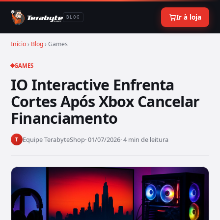
Ir à loja
BLOG
Início
›
Blog
› Games
GAMES
IO Interactive Enfrenta
Cortes Após Xbox Cancelar
Financiamento
Equipe TerabyteShop
· 01/07/2026
· 4 min de leitura
T