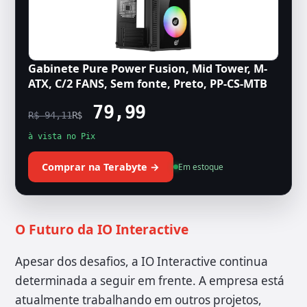
Gabinete Pure Power Fusion, Mid Tower, M-
ATX, C/2 FANS, Sem fonte, Preto, PP-CS-MTB
79,99
R$ 94,11
R$
à vista no Pix
Comprar na Terabyte →
Em estoque
O Futuro da IO Interactive
Apesar dos desafios, a IO Interactive continua
determinada a seguir em frente. A empresa está
atualmente trabalhando em outros projetos,