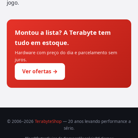
jogo.
Montou a lista? A Terabyte tem
tudo em estoque.
Hardware com preço do dia e parcelamento sem
juros.
Ver ofertas →
© 2006–2026
TerabyteShop
— 20 anos levando performance a
sério.