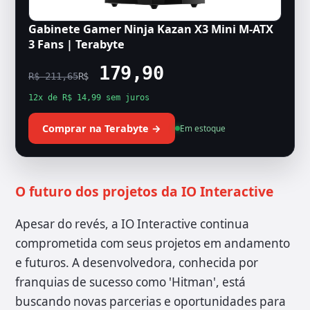
Gabinete Gamer Ninja Kazan X3 Mini M-ATX
3 Fans | Terabyte
179,90
R$ 211,65
R$
12x de R$ 14,99 sem juros
Comprar na Terabyte →
Em estoque
O futuro dos projetos da IO Interactive
Apesar do revés, a IO Interactive continua
comprometida com seus projetos em andamento
e futuros. A desenvolvedora, conhecida por
franquias de sucesso como 'Hitman', está
buscando novas parcerias e oportunidades para