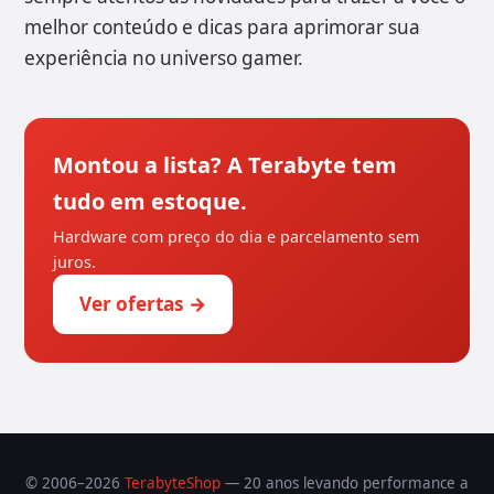
melhor conteúdo e dicas para aprimorar sua
experiência no universo gamer.
Montou a lista? A Terabyte tem
tudo em estoque.
Hardware com preço do dia e parcelamento sem
juros.
Ver ofertas →
© 2006–2026
TerabyteShop
— 20 anos levando performance a