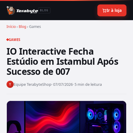
Ir à loja
BLOG
Início
›
Blog
› Games
GAMES
IO Interactive Fecha
Estúdio em Istambul Após
Sucesso de 007
Equipe TerabyteShop
· 07/07/2026
· 5 min de leitura
T