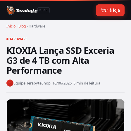
Ir à loja
BLOG
Início
›
Blog
› Hardware
HARDWARE
KIOXIA Lança SSD Exceria
G3 de 4 TB com Alta
Performance
Equipe TerabyteShop
· 16/06/2026
· 5 min de leitura
T