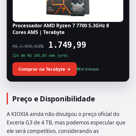
Processador AMD Ryzen 7 7700 5.3GHz 8
Cores AM5 | Terabyte
1.749,99
R$ 2.058,81
R$
12x de R$ 145,83 sem juros
Comprar na Terabyte →
Em estoque
Preço e Disponibilidade
A KIOXIA ainda não divulgou o preço oficial do
Exceria G3 de 4 TB, mas podemos especular que
ele será competitivo, considerando as