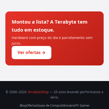
Montou a lista? A Terabyte tem
tudo em estoque.
Hardware com preço do dia e parcelamento sem
juros.
Ver ofertas →
© 2006–2026
TerabyteShop
— 20 anos levando performance a
sério.
Blog
Ofertas
Guias de Compra
Glossário
PC Gamer