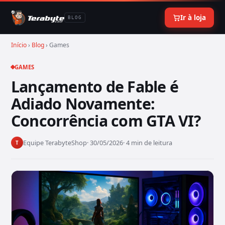
Ir à loja
BLOG
Início
›
Blog
› Games
GAMES
Lançamento de Fable é
Adiado Novamente:
Concorrência com GTA VI?
Equipe TerabyteShop
· 30/05/2026
· 4 min de leitura
T