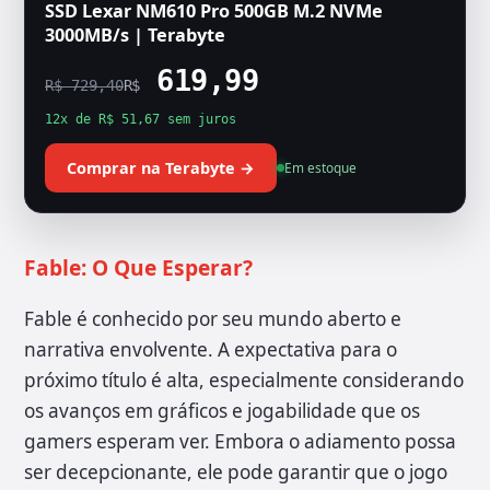
SSD Lexar NM610 Pro 500GB M.2 NVMe
3000MB/s | Terabyte
619,99
R$ 729,40
R$
12x de R$ 51,67 sem juros
Comprar na Terabyte →
Em estoque
Fable: O Que Esperar?
Fable é conhecido por seu mundo aberto e
narrativa envolvente. A expectativa para o
próximo título é alta, especialmente considerando
os avanços em gráficos e jogabilidade que os
gamers esperam ver. Embora o adiamento possa
ser decepcionante, ele pode garantir que o jogo