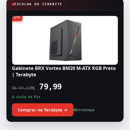
ESCOLHA DA TERABYTE
-15%
Gabinete BRX Vortex BM20 M-ATX RGB Preto
| Terabyte
79,99
R$ 94,11
R$
à vista no Pix
Comprar na Terabyte →
Em estoque