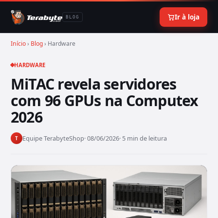
Ir à loja
BLOG
Início
›
Blog
› Hardware
HARDWARE
MiTAC revela servidores
com 96 GPUs na Computex
2026
Equipe TerabyteShop
· 08/06/2026
· 5 min de leitura
T