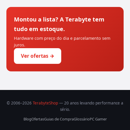
Montou a lista? A Terabyte tem
tudo em estoque.
Hardware com preço do dia e parcelamento sem
juros.
Ver ofertas →
© 2006–2026
TerabyteShop
— 20 anos levando performance a
sério.
Blog
Ofertas
Guias de Compra
Glossário
PC Gamer