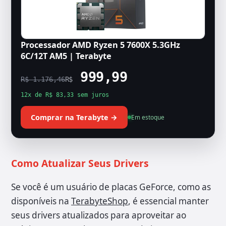
Processador AMD Ryzen 5 7600X 5.3GHz
6C/12T AM5 | Terabyte
999,99
R$ 1.176,46
R$
12x de R$ 83,33 sem juros
Comprar na Terabyte →
Em estoque
Como Atualizar Seus Drivers
Se você é um usuário de placas GeForce, como as
disponíveis na
TerabyteShop
, é essencial manter
seus drivers atualizados para aproveitar ao