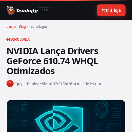
Ir à loja
BLOG
Início
›
Blog
› Tecnologia
TECNOLOGIA
NVIDIA Lança Drivers
GeForce 610.74 WHQL
Otimizados
Equipe TerabyteShop
· 07/07/2026
· 4 min de leitura
T