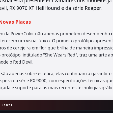
visual está presente em variantes dos modelos já
vil, RX 9070 XT HellHound e da série Reaper.
Novas Placas
ídeo da PowerColor não apenas prometem desempenho 
erecem um visual único. O primeiro protótipo apresen
os de cerejeira em flor, que brilha de maneira impressi
 protótipo, intitulado "She Wears Red", traz uma arte ab
odelo Red Devil.
o são apenas sobre estética; elas continuam a garantir
spera da série RX 9000, com especificações técnicas q
çada e suporte para as mais recentes tecnologias gráfic
ERABYTE