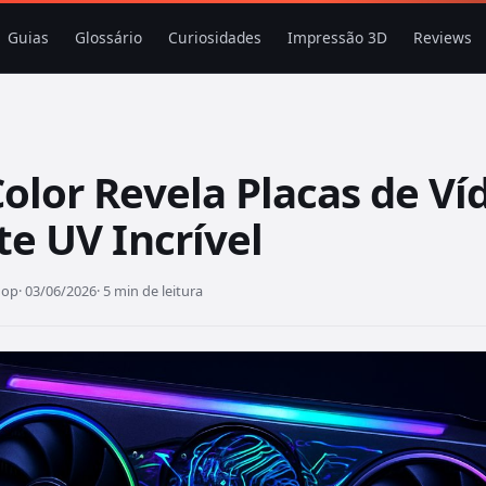
Guias
Glossário
Curiosidades
Impressão 3D
Reviews
olor Revela Placas de Ví
e UV Incrível
hop
· 03/06/2026
· 5 min de leitura