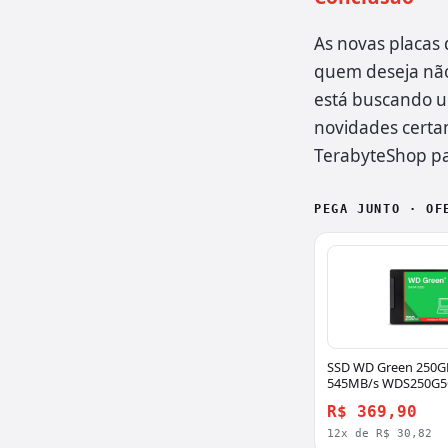
As novas placas
quem deseja não
está buscando u
novidades certam
TerabyteShop pa
PEGA JUNTO · OF
SSD WD Green 250GB
545MB/s WDS250G5
Terabyte
R$ 369,90
12x de R$ 30,82