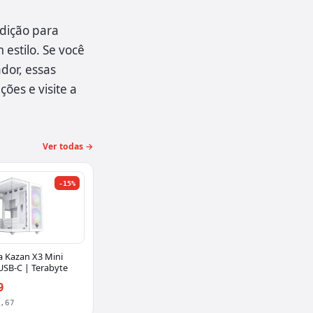
dição para
estilo. Se você
dor, essas
ões e visite a
Ver todas →
-15%
a Kazan X3 Mini
USB-C | Terabyte
9
6,67