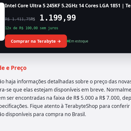
Intel Core Ultra 5 245KF 5.2GHz 14 Cores LGA 1851 | T
1.199,99
R$ 1.411,75
R$
12x de R$ 100,00 sem juros
Comprar na Terabyte →
Em estoque
de e Preço
o haja informações detalhadas sobre o preço das novas
ra-se que elas estejam disponíveis em breve. Normalme
em ser encontradas na faixa de R$ 5.000 a R$ 7.000, d
ecificações. Fique atento à TerabyteShop para conferi
o disponíveis para compra no Brasil.