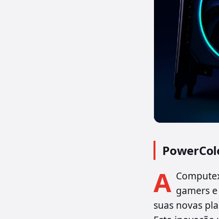
PowerColo
A
Computex
gamers e 
suas novas pla