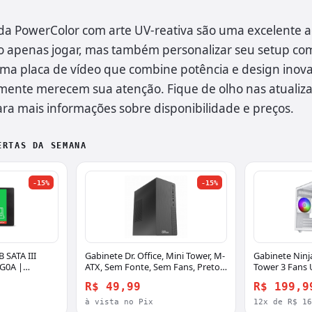
 da PowerColor com arte UV-reativa são uma excelente a
 apenas jogar, mas também personalizar seu setup com 
ma placa de vídeo que combine potência e design inova
ente merecem sua atenção. Fique de olho nas atualizaç
ra mais informações sobre disponibilidade e preços.
ERTAS DA SEMANA
-15%
-15%
 SATA III
Gabinete Dr. Office, Mini Tower, M-
Gabinete Ninj
G0A |
ATX, Sem Fonte, Sem Fans, Preto,
Tower 3 Fans 
DO-CS-ITBSF
R$ 49,99
R$ 199,9
à vista no Pix
12x de R$ 1