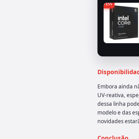
-15%
Disponibilida
Embora ainda nã
UV-reativa, espe
dessa linha pod
modelo e das esp
novidades estarã
Conclusão