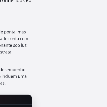
 conhecidos RX
de ponta, mas
tado conta com
onante sob luz
strata
 o desempenho
ue incluem uma
as.