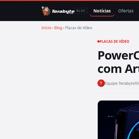
Notícias
Ofertas
BLOG
Início
›
Blog
› Placas de Vídeo
PLACAS DE VÍDEO
PowerC
com Art
Equipe TerabyteS
T