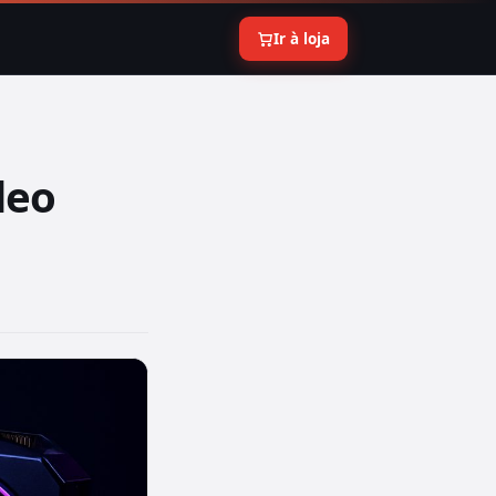
Ir à loja
deo