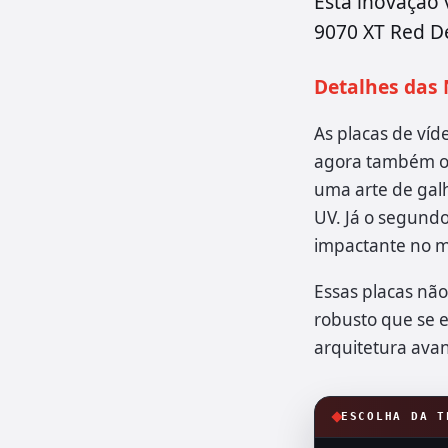
Esta inovação 
9070 XT Red De
Detalhes das 
As placas de v
agora também of
uma arte de galh
UV. Já o segundo
impactante no m
Essas placas nã
robusto que se e
arquitetura avan
ESCOLHA DA T