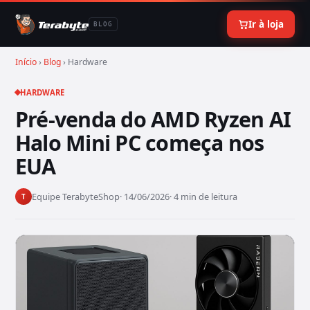
Ir à loja
BLOG
Início
›
Blog
› Hardware
HARDWARE
Pré-venda do AMD Ryzen AI
Halo Mini PC começa nos
EUA
Equipe TerabyteShop
· 14/06/2026
· 4 min de leitura
T