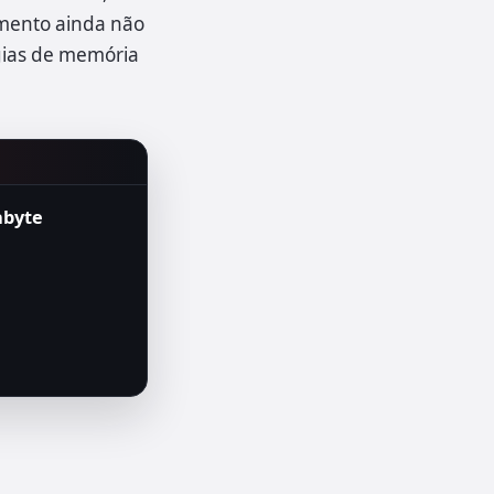
mento ainda não
gias de memória
abyte