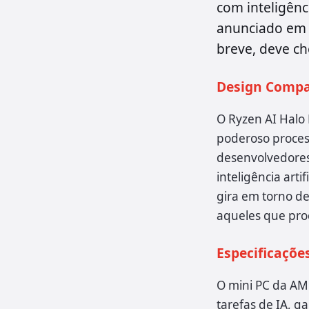
com inteligênci
anunciado em m
breve, deve ch
Design Compac
O Ryzen AI Halo 
poderoso process
desenvolvedores
inteligência ar
gira em torno de
aqueles que pro
Especificaçõe
O mini PC da AM
tarefas de IA, 