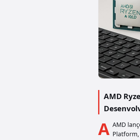
AMD Ryzen
Desenvolv
A
AMD lanço
Platform,