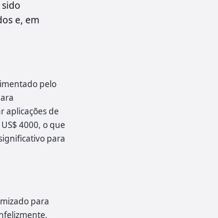
 sido
dos e, em
limentado pelo
para
r aplicações de
 US$ 4000, o que
ignificativo para
imizado para
nfelizmente,