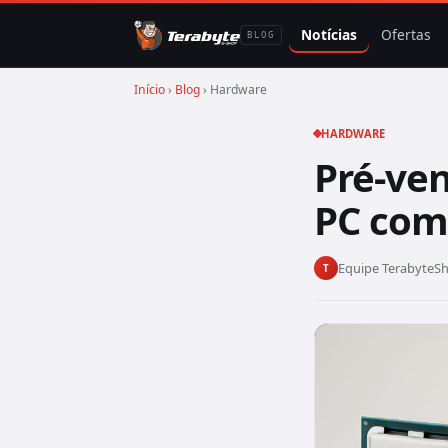
Notícias
Ofertas
BLOG
Início
›
Blog
› Hardware
HARDWARE
Pré-ve
PC com
Equipe TerabyteS
T