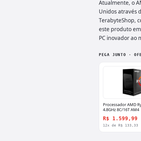
Atualmente, o A
Unidos através d
TerabyteShop, c
este produto em 
PC inovador ao m
PEGA JUNTO · OF
Processador AMD Ry
4.8GHz 8C/16T AM4 
R$ 1.599,99
12x de R$ 133,33