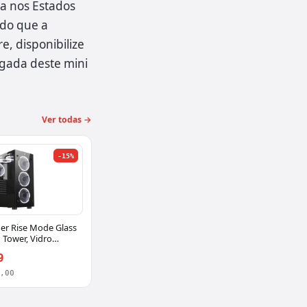
da nos Estados
ado que a
, disponibilize
egada deste mini
Ver todas →
-15%
er Rise Mode Glass
 Tower, Vidro
TX, Sem Fonte, Sem
9
M-CA-06X-FB
0,00