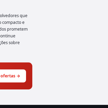
volvedores que
to compacto e
cidos prometem
Continue
ções sobre
 ofertas →