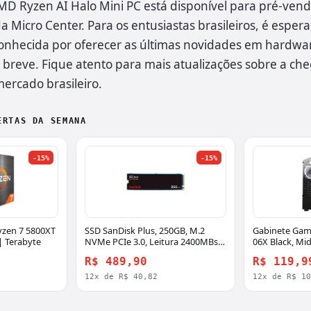
MD Ryzen AI Halo Mini PC está disponível para pré-ven
a Micro Center. Para os entusiastas brasileiros, é esper
onhecida por oferecer as últimas novidades em hardware
breve. Fique atento para mais atualizações sobre a ch
ercado brasileiro.
ERTAS DA SEMANA
-15%
-15%
zen 7 5800XT
SSD SanDisk Plus, 250GB, M.2
Gabinete Gam
| Terabyte
NVMe PCIe 3.0, Leitura 2400MBs e
06X Black, Mid
Gravação 1500MBs, SDSSDA3N-
Temperado, A
R$ 489,90
R$ 119,9
250G-G26
Fan, Preto, R
12x de R$ 40,82
12x de R$ 1