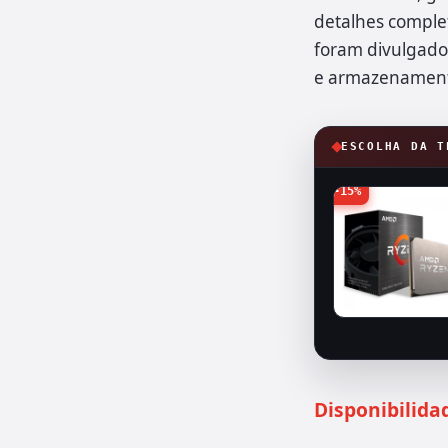
detalhes comple
foram divulgado
e armazenamento
ESCOLHA DA T
-15%
Disponibilid