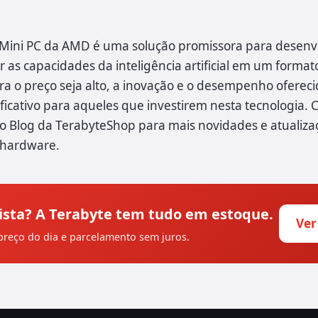
 Mini PC da AMD é uma solução promissora para desen
 as capacidades da inteligência artificial em um forma
a o preço seja alto, a inovação e o desempenho ofere
ficativo para aqueles que investirem nesta tecnologia. 
Blog da TerabyteShop para mais novidades e atualiza
 hardware.
ista? A Terabyte tem tudo em estoque.
Ver
reço do dia e parcelamento sem juros.