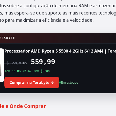
tos sobre a configuração de memória RAM e armazena
s, mas espera-se que suporte as mais recentes tecnolo
 para maximizar a eficiência e a velocidade.
ERABYTE
Processador AMD Ryzen 5 5500 4.2GHz 6/12 AM4 | Ter
559,99
R$ 658,81
R$
12x de R$ 46,67 sem juros
Comprar na Terabyte →
Em estoque
ade e Onde Comprar