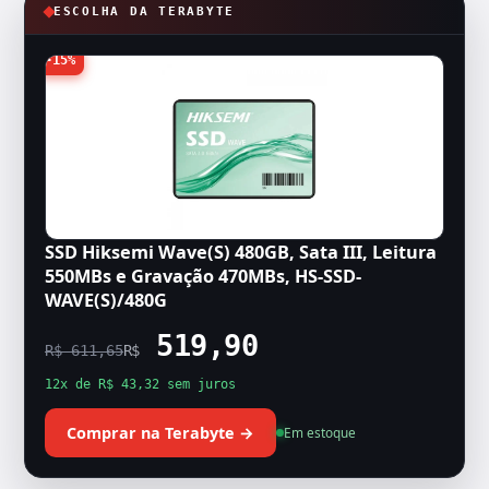
ESCOLHA DA TERABYTE
-15%
SSD Hiksemi Wave(S) 480GB, Sata III, Leitura
550MBs e Gravação 470MBs, HS-SSD-
WAVE(S)/480G
519,90
R$ 611,65
R$
12x de R$ 43,32 sem juros
Comprar na Terabyte →
Em estoque