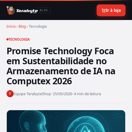
Ir à loja
BLOG
Início
›
Blog
› Tecnologia
TECNOLOGIA
Promise Technology Foca
em Sustentabilidade no
Armazenamento de IA na
Computex 2026
Equipe TerabyteShop
· 25/05/2026
· 4 min de leitura
T