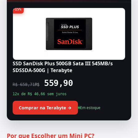
-15%
SSD SanDisk Plus 500GB Sata III 545MB/s
SDSSDA-500G | Terabyte
559,90
R$ 658,71
R$
12x de R$ 46,66 sem juros
Comprar na Terabyte →
Em estoque
Por que Escolher um Mini PC?