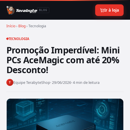
Ir à loja
BLOG
Início
›
Blog
› Tecnologia
TECNOLOGIA
Promoção Imperdível: Mini
PCs AceMagic com até 20%
Desconto!
Equipe TerabyteShop
· 29/06/2026
· 4 min de leitura
T