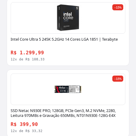
-15%
Intel Core Ultra 5 245K 5.2GHz 14 Cores LGA 1851 | Terabyte
R$ 1.299,99
12x de R$ 108,33
-15%
SSD Netac N930E PRO, 128GB, PCIe Gen3, M.2 NVMe, 2280,
Leitura 970MBs e Gravação 650MBs, NT01N930E-128G-E4X
R$ 399,90
12x de R$ 33,32