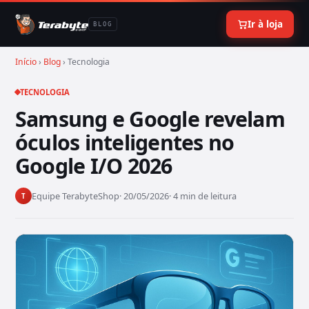
Ir à loja
BLOG
Início
›
Blog
› Tecnologia
TECNOLOGIA
Samsung e Google revelam
óculos inteligentes no
Google I/O 2026
Equipe TerabyteShop
· 20/05/2026
· 4 min de leitura
T