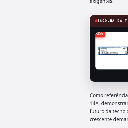
exigentes.
ESCOLHA DA T
-15%
Como referência,
14A, demonstran
futuro da tecnol
crescente demand