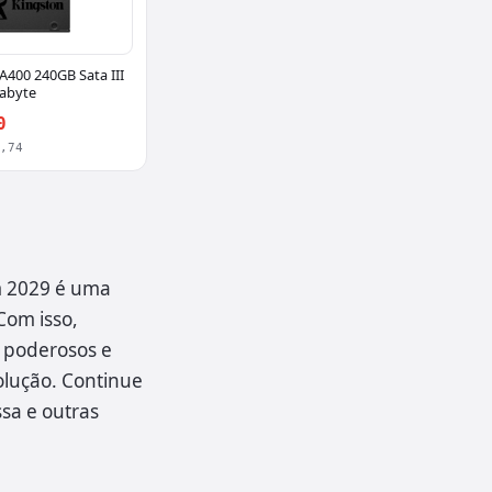
A400 240GB Sata III
rabyte
0
8,74
m 2029 é uma
Com isso,
 poderosos e
olução. Continue
sa e outras