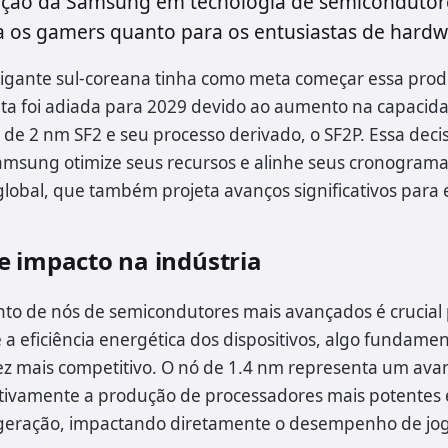
ação da Samsung em tecnologia de semicondutor
ra os gamers quanto para os entusiastas de hardw
 gigante sul-coreana tinha como meta começar essa pro
ata foi adiada para 2029 devido ao aumento na capacid
 de 2 nm SF2 e seu processo derivado, o SF2P. Essa deci
amsung otimize seus recursos e alinhe seus cronogram
global, que também projeta avanços significativos para 
e impacto na indústria
to de nós de semicondutores mais avançados é crucial
a eficiência energética dos dispositivos, algo fundame
z mais competitivo. O nó de 1.4 nm representa um ava
itivamente a produção de processadores mais potentes 
 geração, impactando diretamente o desempenho de jog