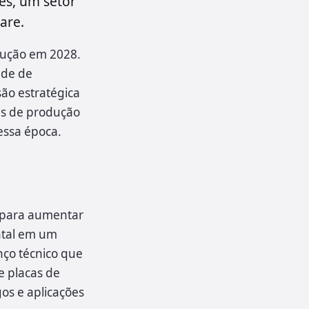
es, um setor
are.
dução em 2028.
ade de
são estratégica
as de produção
essa época.
 para aumentar
ntal em um
nço técnico que
e placas de
os e aplicações