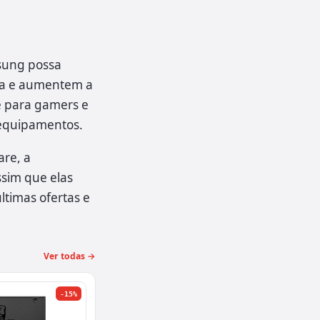
sung possa
ia e aumentem a
e para gamers e
equipamentos.
re, a
sim que elas
ltimas ofertas e
Ver todas →
-15%