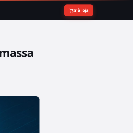
Ir à loja
 massa