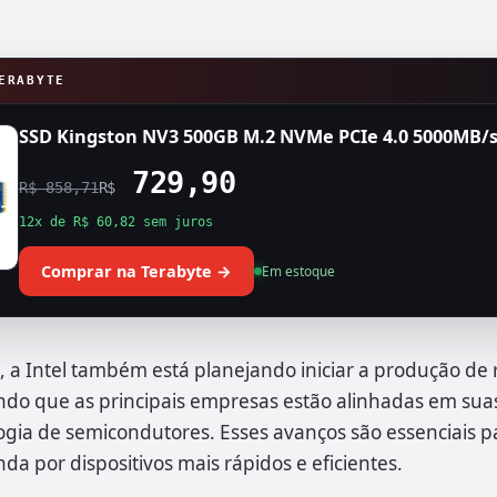
ERABYTE
SSD Kingston NV3 500GB M.2 NVMe PCIe 4.0 5000MB/s
729,90
R$ 858,71
R$
12x de R$ 60,82 sem juros
Comprar na Terabyte →
Em estoque
 a Intel também está planejando iniciar a produção de 
do que as principais empresas estão alinhadas em suas
ogia de semicondutores. Esses avanços são essenciais p
a por dispositivos mais rápidos e eficientes.