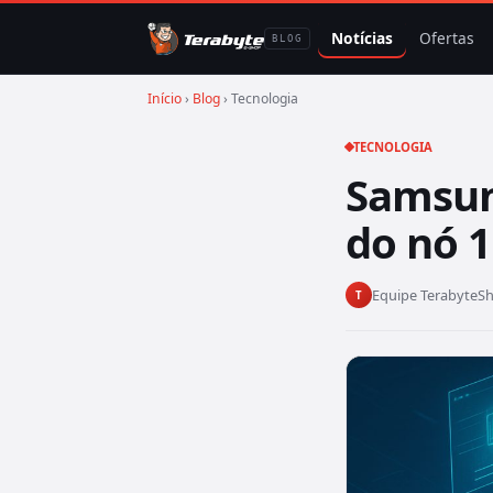
Notícias
Ofertas
BLOG
Início
›
Blog
› Tecnologia
TECNOLOGIA
Samsun
do nó 1
Equipe TerabyteS
T