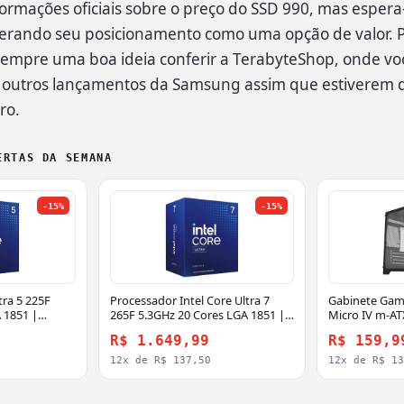
ormações oficiais sobre o preço do SSD 990, mas espera-
iderando seu posicionamento como uma opção de valor. 
 sempre uma boa ideia conferir a TerabyteShop, onde v
e outros lançamentos da Samsung assim que estiverem d
ro.
ERTAS DA SEMANA
-15%
-15%
tra 5 225F
Processador Intel Core Ultra 7
Gabinete Gam
 1851 |
265F 5.3GHz 20 Cores LGA 1851 |
Micro IV m-AT
Terabyte
R$ 1.649,99
R$ 159,9
12x de R$ 137,50
12x de R$ 1