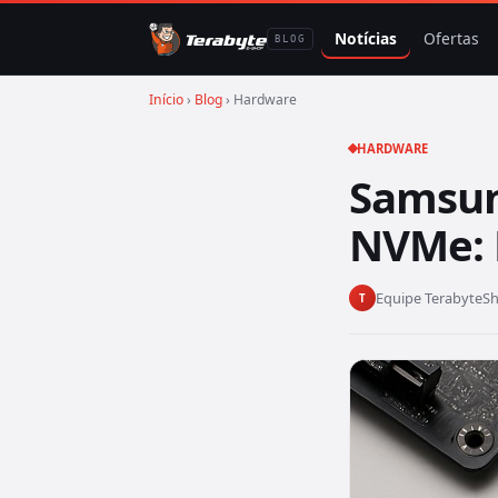
Notícias
Ofertas
BLOG
Início
›
Blog
› Hardware
HARDWARE
Samsun
NVMe: 
Equipe TerabyteS
T