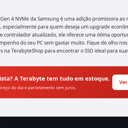
e Gen 4 NVMe da Samsung é uma adição promissora ao
 especialmente para quem deseja um upgrade econôm
e controlador atualizado, ele oferece uma ótima oport
mpenho do seu PC sem gastar muito. Fique de olho nos
es na TerabyteShop para encontrar o SSD ideal para sua
ista? A Terabyte tem tudo em estoque.
Ver
reço do dia e parcelamento sem juros.