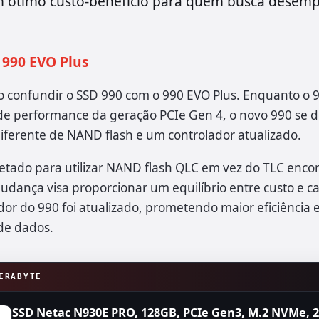
 ótimo custo-benefício para quem busca desem
 990 EVO Plus
 confundir o SSD 990 com o 990 EVO Plus. Enquanto o 99
 performance da geração PCIe Gen 4, o novo 990 se d
 diferente de NAND flash e um controlador atualizado.
jetado para utilizar NAND flash QLC em vez do TLC enco
udança visa proporcionar um equilíbrio entre custo e 
ador do 990 foi atualizado, prometendo maior eficiência 
de dados.
ERABYTE
SSD Netac N930E PRO, 128GB, PCIe Gen3, M.2 NVMe, 2