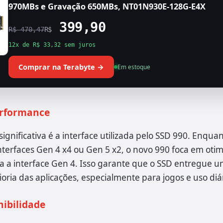
970MBs e Gravação 650MBs, NT01N930E-128G-E4X
399,90
R$ 470,47
R$
12x de R$ 33,32 sem juros
Comprar na Terabyte →
Em estoque
erformance
significativa é a interface utilizada pelo SSD 990. Enqua
nterfaces Gen 4 x4 ou Gen 5 x2, o novo 990 foca em otim
a a interface Gen 4. Isso garante que o SSD entregue
ioria das aplicações, especialmente para jogos e uso diár
nibilidade