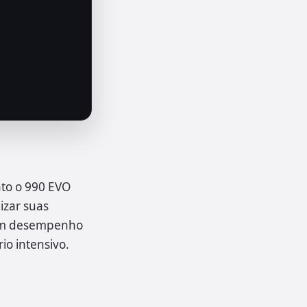
nto o 990 EVO
izar suas
 um desempenho
io intensivo.