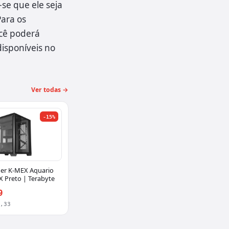
se que ele seja
Para os
ocê poderá
isponíveis no
Ver todas →
-15%
er K-MEX Aquario
X Preto | Terabyte
9
3,33