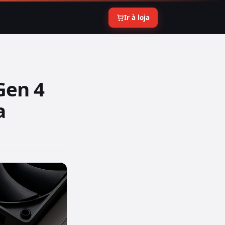
Ir à loja
Gen 4
a