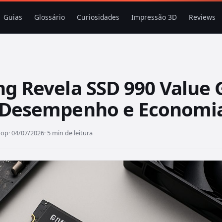
Guias
Glossário
Curiosidades
Impressão 3D
Reviews
g Revela SSD 990 Value 
Desempenho e Economi
hop
· 04/07/2026
· 5 min de leitura