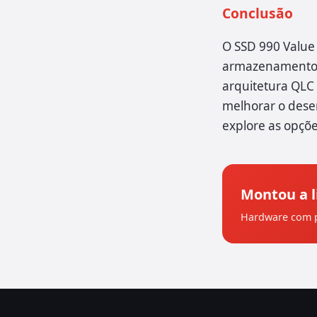
Conclusão
O SSD 990 Valu
armazenamento,
arquitetura QLC 
melhorar o dese
explore as opçõ
Montou a l
Hardware com p