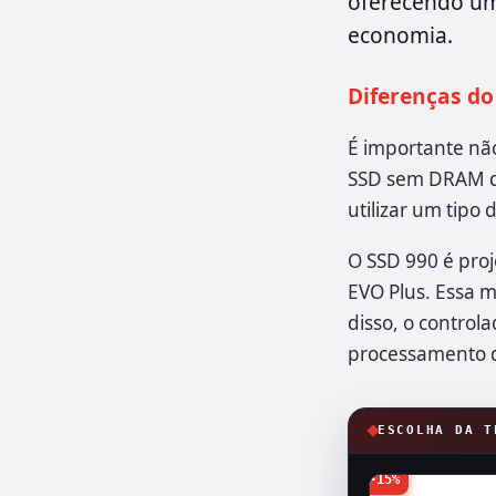
oferecendo um
economia.
Diferenças do
É importante não
SSD sem DRAM de
utilizar um tipo
O SSD 990 é pro
EVO Plus. Essa m
disso, o control
processamento 
ESCOLHA DA T
-15%