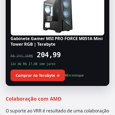
Gabinete Gamer MSI PRO FORCE M051A Mini
Tower RGB | Terabyte
204,99
R$ 241,16
R$
12x de R$ 17,08 sem juros
Comprar na Terabyte →
Em estoque
Colaboração com AMD
O suporte ao VRR é resultado de uma colaboração