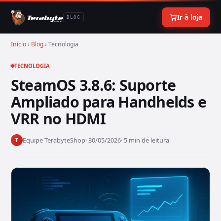
Ir à loja
BLOG
Início
›
Blog
› Tecnologia
TECNOLOGIA
SteamOS 3.8.6: Suporte
Ampliado para Handhelds e
VRR no HDMI
Equipe TerabyteShop
· 30/05/2026
· 5 min de leitura
T