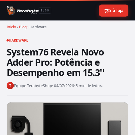
Ir à loja
BLOG
Início
›
Blog
› Hardware
HARDWARE
System76 Revela Novo
Adder Pro: Potência e
Desempenho em 15.3''
Equipe TerabyteShop
· 04/07/2026
· 5 min de leitura
T