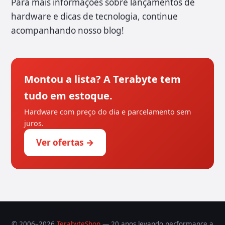
Para mais informações sobre lançamentos de
hardware e dicas de tecnologia, continue
acompanhando nosso blog!
Montou a lista? A Terabyte tem
tudo em estoque.
Hardware com preço do dia e parcelamento sem
juros.
Ver ofertas →
© 2006–2026
TerabyteShop
— 20 anos levando performance a