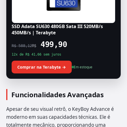
SSD Adata SU630 480GB Sata III 520MB/s
450MB/s | Terabyte
499,90
R$ 588,12
R$
12x de R$ 41,66 sem juros
Comprar na Terabyte →
Em estoque
Funcionalidades Avançadas
Apesar de seu visual retrô, o KeyBoy Advance é
moderno em suas capacidades técnicas. Ele é
totalmente mecânico, proporcionando uma