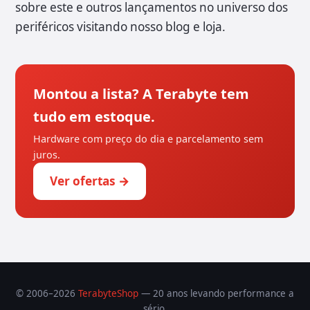
sobre este e outros lançamentos no universo dos
periféricos visitando nosso blog e loja.
Montou a lista? A Terabyte tem
tudo em estoque.
Hardware com preço do dia e parcelamento sem
juros.
Ver ofertas →
© 2006–2026
TerabyteShop
— 20 anos levando performance a
sério.