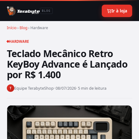
Ir à loja
BLOG
Início
›
Blog
› Hardware
HARDWARE
Teclado Mecânico Retro
KeyBoy Advance é Lançado
por R$ 1.400
Equipe TerabyteShop
· 08/07/2026
· 5 min de leitura
T