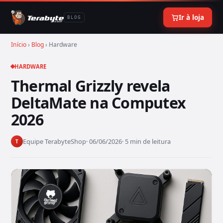
Ir à loja
BLOG
Início
›
Blog
› Hardware
HARDWARE
Thermal Grizzly revela
DeltaMate na Computex
2026
Equipe TerabyteShop
· 06/06/2026
· 5 min de leitura
T