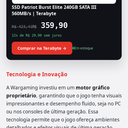
SSD Patriot Burst Elite 240GB SATA III
560MB/s | Terabyte
359,90
R$ 423,41
R$
12x de R$ 29,99 sem juros
Comprar na Terabyte →
Em estoque
Tecnologia e Inovação
A Wargaming investiu em um
motor gráfico
proprietário
, garantindo que o jogo tenha visuais
impressionantes e desempenho fluido, seja no PC
ou nos consoles de última geração. Essa
tecnologia permite que o jogo ofereça ambientes
detalhados e efeitos visuais de última geração,