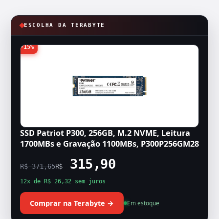
ESCOLHA DA TERABYTE
-15%
SSD Patriot P300, 256GB, M.2 NVME, Leitura
1700MBs e Gravação 1100MBs, P300P256GM28
315,90
R$ 371,65
R$
12x de R$ 26,32 sem juros
Comprar na Terabyte →
Em estoque