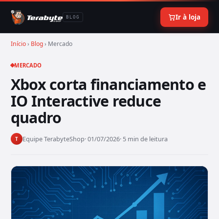
Ir à loja
BLOG
Início
›
Blog
› Mercado
MERCADO
Xbox corta financiamento e
IO Interactive reduce
quadro
Equipe TerabyteShop
· 01/07/2026
· 5 min de leitura
T